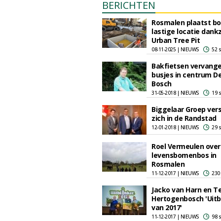
BERICHTEN
Rosmalen plaatst b
lastige locatie dankz
Urban Tree Pit
08-11-2025 | NIEUWS
52 
Bakfietsen vervang
busjes in centrum D
Bosch
31-05-2018 | NIEUWS
19 
Biggelaar Groep ver
zich in de Randstad
12-01-2018 | NIEUWS
29 
Roel Vermeulen over
levensbomenbos in
Rosmalen
11-12-2017 | NIEUWS
230
Jacko van Harn en T
Hertogenbosch 'Uitb
van 2017'
11-12-2017 | NIEUWS
98 