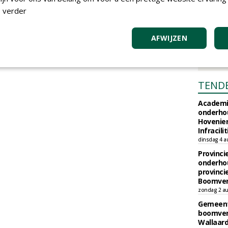
 verder
AFWIJZEN
TEND
Academi
onderho
Hovenie
Infracilit
dinsdag 4 a
Provinci
onderho
provinci
Boomver
zondag 2 au
Gemeent
boomver
Wallaard