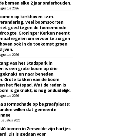
e bomen elke 2 jaar onderhouden.
ugustus 2026
bomen op kerkhoven i.v.m.
verandering. Veel boomsoorten
niet goed tegen de toenemende
 droogte. Groninger Kerken neemt
maatregelen om ervoor te zorgen
hoven ook in de toekomst groen
lijven.
ugustus 2026
ngang van het Stadspark in
n is een grote boom op drie
 geknakt en naar beneden
. Grote takken van de boom
en het fietspad. Wat de reden is
oom is geknakt, is nog onduidelijk.
ugustus 2026
na stormschade op begraafplaats:
anden willen dat gemeente
onnee
augustus 2026
140 bomen in Zeewolde zijn hartjes
erd. Dit is gedaan voor