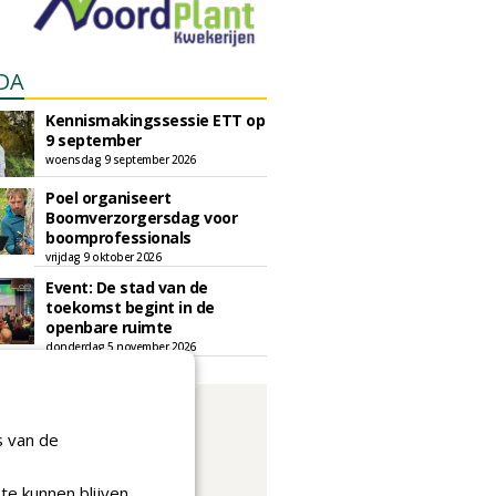
DA
Kennismakingssessie ETT op
9 september
woensdag 9 september 2026
Poel organiseert
Boomverzorgersdag voor
boomprofessionals
vrijdag 9 oktober 2026
Event: De stad van de
toekomst begint in de
openbare ruimte
donderdag 5 november 2026
s van de
te kunnen blijven