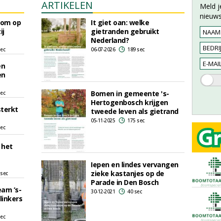
ARTIKELEN
Meld j
nieuws
oom op
It giet oan: welke
ij
gietranden gebruikt
Nederland?
sec
06-07-2026
189 sec
en
en
Bomen in gemeente 's-
sec
Hertogenbosch krijgen
sterkt
tweede leven als gietrand
05-11-2025
175 sec
sec
 het
Iepen en lindes vervangen
zieke kastanjes op de
 sec
Parade in Den Bosch
eam ’s-
30-12-2021
40 sec
linkers
sec