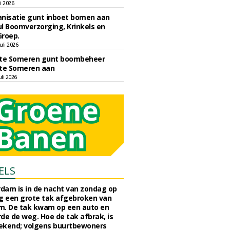
li 2026
nisatie gunt inboet bomen aan
l Boomverzorging, Krinkels en
Groep.
uli 2026
e Someren gunt boombeheer
e Someren aan
li 2026
ELS
rdam is in de nacht van zondag op
 een grote tak afgebroken van
m. De tak kwam op een auto en
de de weg. Hoe de tak afbrak, is
ekend; volgens buurtbewoners