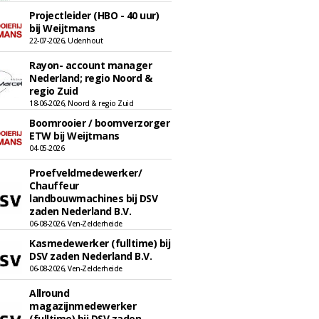
Projectleider (HBO - 40 uur)
bij Weijtmans
22-07-2026, Udenhout
Rayon- account manager
Nederland; regio Noord &
regio Zuid
18-06-2026, Noord & regio Zuid
Boomrooier / boomverzorger
ETW bij Weijtmans
04-05-2026
Proefveldmedewerker/
Chauffeur
landbouwmachines bij DSV
zaden Nederland B.V.
06-08-2026, Ven-Zelderheide
Kasmedewerker (fulltime) bij
DSV zaden Nederland B.V.
06-08-2026, Ven-Zelderheide
Allround
magazijnmedewerker
(fulltime) bij DSV zaden