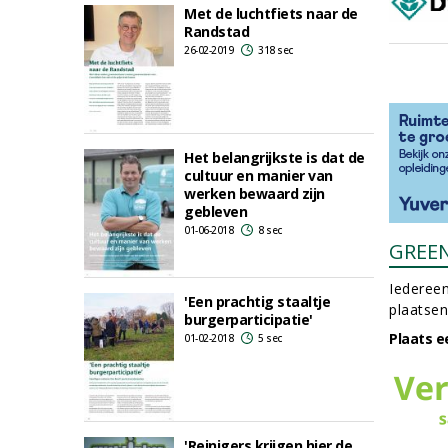
Met de luchtfiets naar de
Randstad
26-02-2019
318 sec
Het belangrijkste is dat de
cultuur en manier van
werken bewaard zijn
gebleven
01-06-2018
8 sec
GREE
Iedereen
'Een prachtig staaltje
plaatsen
burgerparticipatie'
Plaats e
01-02-2018
5 sec
'Reinigers krijgen hier de