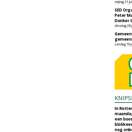
vrijdag 31 ju
SED Orga
Peter Mu
Donker 
dinsdag 28 j
Gemeent
gemeent
zondag 19 ju
KNIPS
In Rotte
maandag
een boo
blokkeer
nog onb