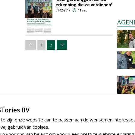
erkenning die ze verdienen'
01-12-2017
11 sec
AGEN
1
2
Tories BV
 te zijn onze website aan te passen aan de wensen en interesse
ij gebruik van cookies.
jn voor ons van belang om voor u een prettige website ervaring 