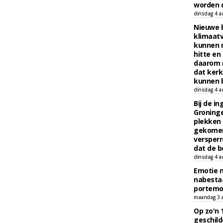
worden d
dinsdag 4 a
Nieuwe 
klimaat
kunnen 
hitte en
daarom 
dat kerk
kunnen b
dinsdag 4 a
Bij de i
Groninge
plekken
gekomen
versperr
dat de b
dinsdag 4 a
Emotie 
nabesta
portem
maandag 3 
Op zo'n 
geschild