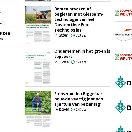
Bomen broezen of
s-
begieten met Giessarm-
technologie van het
sec
Oostenrijkse Eco
Technologies
akken
11-08-2021
333 sec
sec
Ondernemen in het groen is
topsport
05-01-2020
173 sec
Frens van den Biggelaar
bouwde veertig jaar aan
zijn 'tuin van bezinning'
10-12-2019
243 sec