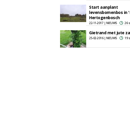
Start aanplant
levensbomenbos in '
Hertogenbosch
22-11-2017 | NIEUWS
26 
Gietrand met jute z
25-02-2016 | NIEUWS
19 