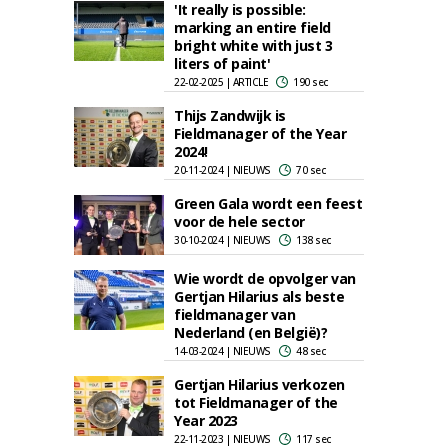
'It really is possible:
marking an entire field
bright white with just 3
liters of paint'
22-02-2025 | ARTICLE
190 sec
Thijs Zandwijk is
Fieldmanager of the Year
2024!
20-11-2024 | NIEUWS
70 sec
Green Gala wordt een feest
voor de hele sector
30-10-2024 | NIEUWS
138 sec
Wie wordt de opvolger van
Gertjan Hilarius als beste
fieldmanager van
Nederland (en België)?
14-03-2024 | NIEUWS
48 sec
Gertjan Hilarius verkozen
tot Fieldmanager of the
Year 2023
22-11-2023 | NIEUWS
117 sec