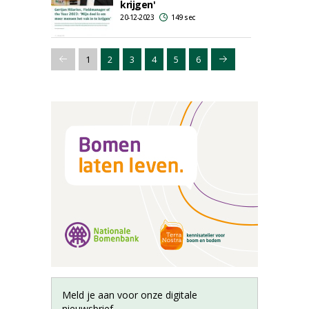
krijgen'
20-12-2023
149 sec
1
2
3
4
5
6
Meld je aan voor onze digitale
nieuwsbrief.