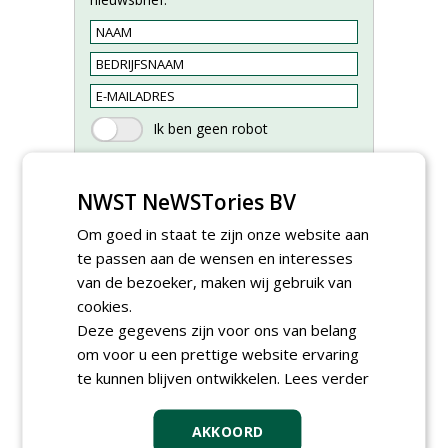
NWST NeWSTories BV
Om goed in staat te zijn onze website aan
te passen aan de wensen en interesses
van de bezoeker, maken wij gebruik van
Groeiplaats specialist bij
cookies.
Boomtotaalzorg32-40 uur
Deze gegevens zijn voor ons van belang
30-07-2026, Schalkwijk
om voor u een prettige website ervaring
Boominspecteur bij
te kunnen blijven ontwikkelen.
Lees verder
Boomtotaalzorg24-40 uur
30-07-2026, Schalkwijk
AKKOORD
Projectleider (HBO - 40 uur)