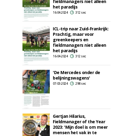
fieldmanagers niet alleen
het paradijs
16-04-2024
312 sec
ICL-trip naar Zuid-Frankrijk:
Prachtig, maar voor
greenkeepers en
fieldmanagers niet alleen
het paradijs
16-04-2024
312 sec
'De Mercedes onder de
belijningswagens'
07-03-2024
298 sec
Gertjan Hilarius,
Fieldmanager of the Year
2023: 'Mijn doel is om meer
mensen het vak in te