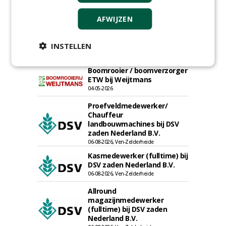
bij Weijtmans
22-07-2026, Udenhout
AFWIJZEN
Rayon- account manager
Nederland; regio Noord &
INSTELLEN
regio Zuid
18-06-2026, Noord & regio Zuid
Boomrooier / boomverzorger
ETW bij Weijtmans
04-05-2026
Proefveldmedewerker/
Chauffeur
landbouwmachines bij DSV
zaden Nederland B.V.
06-08-2026, Ven-Zelderheide
Kasmedewerker (fulltime) bij
DSV zaden Nederland B.V.
06-08-2026, Ven-Zelderheide
Allround
magazijnmedewerker
(fulltime) bij DSV zaden
Nederland B.V.