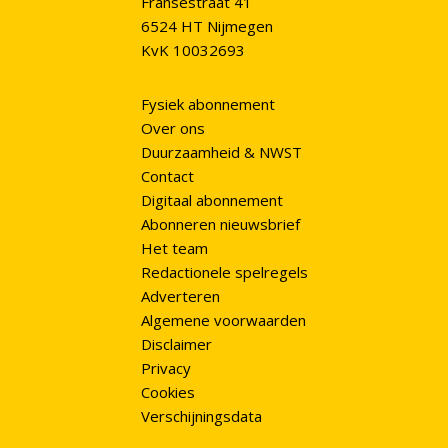
Fransestraat 41
6524 HT Nijmegen
KvK 10032693
Fysiek abonnement
Over ons
Duurzaamheid & NWST
Contact
Digitaal abonnement
Abonneren nieuwsbrief
Het team
Redactionele spelregels
Adverteren
Algemene voorwaarden
Disclaimer
Privacy
Cookies
Verschijningsdata