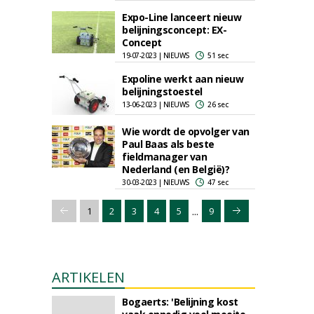
Expo-Line lanceert nieuw
belijningsconcept: EX-
Concept
19-07-2023 | NIEUWS
51 sec
Expoline werkt aan nieuw
belijningstoestel
13-06-2023 | NIEUWS
26 sec
Wie wordt de opvolger van
Paul Baas als beste
fieldmanager van
Nederland (en België)?
30-03-2023 | NIEUWS
47 sec
...
1
2
3
4
5
9
ARTIKELEN
Bogaerts: 'Belijning kost