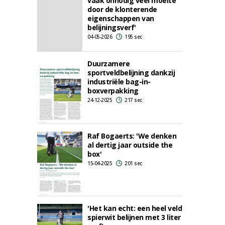
vaak onnodig veel moeite
door de klonterende
eigenschappen van
belijningsverf'
04-05-2026
195 sec
Duurzamere
sportveldbelijning dankzij
industriële bag-in-
boxverpakking
24-12-2025
217 sec
Raf Bogaerts: 'We denken
al dertig jaar outside the
box'
15-04-2025
201 sec
'Het kan echt: een heel veld
spierwit belijnen met 3 liter