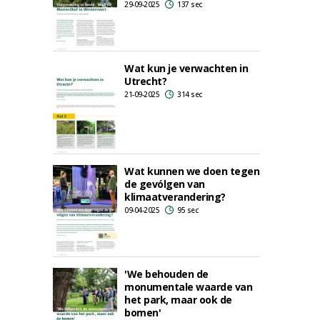
29-09-2025
137 sec
Wat kun je verwachten in
Utrecht?
21-09-2025
314 sec
Wat kunnen we doen tegen
de gevólgen van
klimaatverandering?
09-04-2025
95 sec
'We behouden de
monumentale waarde van
het park, maar ook de
bomen'