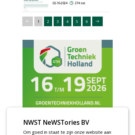
02-10-2024
274 sec
1
2
3
4
5
6
NWST NeWSTories BV
Meld je aan voor onze digitale
nieuwsbrief.
Om goed in staat te zijn onze website aan