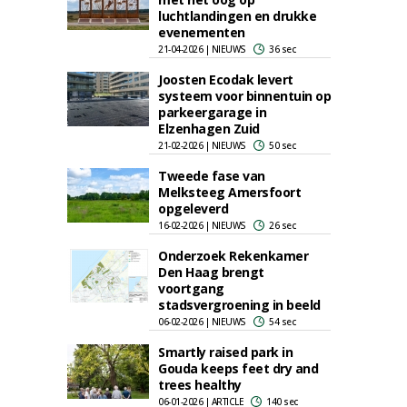
luchtlandingen en drukke
evenementen
21-04-2026 | NIEUWS
36 sec
Joosten Ecodak levert
systeem voor binnentuin op
parkeergarage in
Elzenhagen Zuid
21-02-2026 | NIEUWS
50 sec
Tweede fase van
Melksteeg Amersfoort
opgeleverd
16-02-2026 | NIEUWS
26 sec
Onderzoek Rekenkamer
Den Haag brengt
voortgang
stadsvergroening in beeld
06-02-2026 | NIEUWS
54 sec
Smartly raised park in
Gouda keeps feet dry and
trees healthy
06-01-2026 | ARTICLE
140 sec