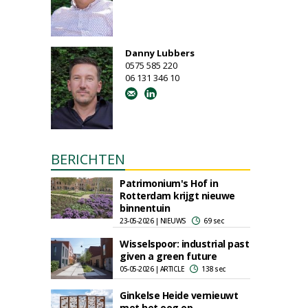
Danny Lubbers
0575 585 220
06 131 346 10
BERICHTEN
Patrimonium's Hof in
Rotterdam krijgt nieuwe
binnentuin
23-05-2026 | NIEUWS
69 sec
Wisselspoor: industrial past
given a green future
05-05-2026 | ARTICLE
138 sec
Ginkelse Heide vernieuwt
met het oog op