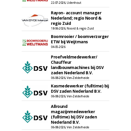
22-07-2026, Udenhout
Rayon- account manager
Nederland; regio Noord &
regio Zuid
18-06-2026, Noord & regio Zuid
Boomrooier / boomverzorger
ETW bij Weijtmans
04-05-2026
Proefveldmedewerker/
Chauffeur
landbouwmachines bij DSV
zaden Nederland B.V.
06-08-2026, Ven-Zelderheide
Kasmedewerker (fulltime) bij
DSV zaden Nederland B.V.
06-08-2026, Ven-Zelderheide
Allround
magazijnmedewerker
(fulltime) bij DSV zaden
Nederland B.V.
06-08-2026, Ven Zelderheide