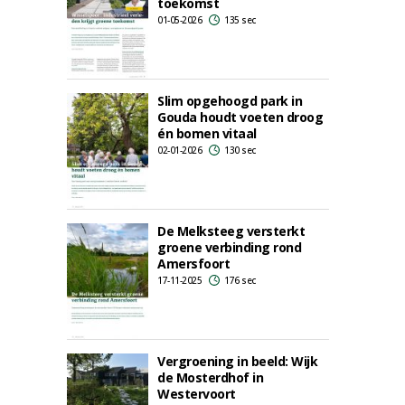
toekomst
01-05-2026
135 sec
Slim opgehoogd park in
Gouda houdt voeten droog
én bomen vitaal
02-01-2026
130 sec
De Melksteeg versterkt
groene verbinding rond
Amersfoort
17-11-2025
176 sec
Vergroening in beeld: Wijk
de Mosterdhof in
Westervoort