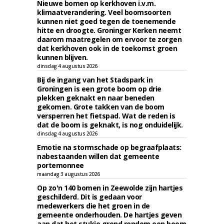
Nieuwe bomen op kerkhoven i.v.m.
klimaatverandering. Veel boomsoorten
kunnen niet goed tegen de toenemende
hitte en droogte. Groninger Kerken neemt
daarom maatregelen om ervoor te zorgen
dat kerkhoven ook in de toekomst groen
kunnen blijven.
dinsdag 4 augustus 2026
Bij de ingang van het Stadspark in
Groningen is een grote boom op drie
plekken geknakt en naar beneden
gekomen. Grote takken van de boom
versperren het fietspad. Wat de reden is
dat de boom is geknakt, is nog onduidelijk.
dinsdag 4 augustus 2026
Emotie na stormschade op begraafplaats:
nabestaanden willen dat gemeente
portemonnee
maandag 3 augustus 2026
Op zo'n 140 bomen in Zeewolde zijn hartjes
geschilderd. Dit is gedaan voor
medewerkers die het groen in de
gemeente onderhouden. De hartjes geven
aan dat het stukje grond rondom een boom