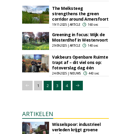
The Melksteeg
strengthens the green
corridor around Amersfoort
19-11-2025 | ARTICLE
160 sec
Greening in focus: Wijk de
Mosterdhof in Westervoort
29-09-2025 | ARTICLE
140 sec
Vakbeurs Openbare Ruimte
trapt af – dit viel ons op:
fotoverslag dag één
24-09-2025 | NIEUWS
443 sec
1
2
3
4
ARTIKELEN
Wisselspoor: industrieel
verleden krijgt groene