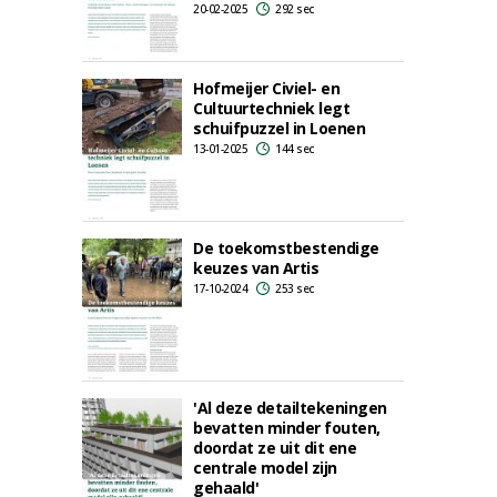
20-02-2025
292 sec
Hofmeijer Civiel- en
Cultuurtechniek legt
schuifpuzzel in Loenen
13-01-2025
144 sec
De toekomstbestendige
keuzes van Artis
17-10-2024
253 sec
'Al deze detailtekeningen
bevatten minder fouten,
doordat ze uit dit ene
centrale model zijn
gehaald'