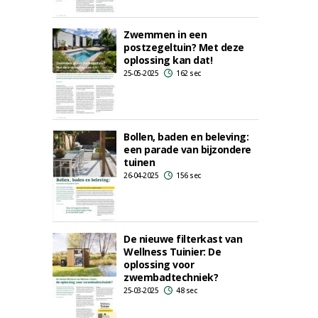
Zwemmen in een
postzegeltuin? Met deze
oplossing kan dat!
25-05-2025
162 sec
Bollen, baden en beleving:
een parade van bijzondere
tuinen
26-04-2025
156 sec
De nieuwe filterkast van
Wellness Tuinier: De
oplossing voor
zwembadtechniek?
25-03-2025
48 sec