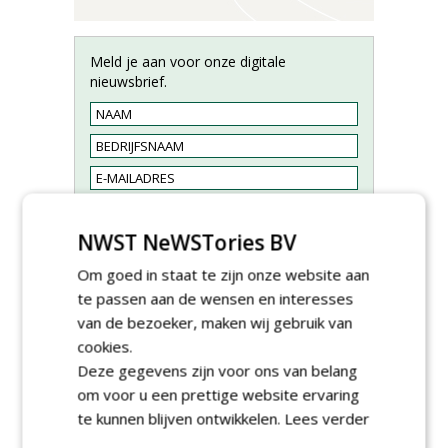
Meld je aan voor onze digitale
nieuwsbrief.
NWST NeWSTories BV
Om goed in staat te zijn onze website aan
te passen aan de wensen en interesses
van de bezoeker, maken wij gebruik van
cookies.
Deze gegevens zijn voor ons van belang
Groeiplaats specialist bij
om voor u een prettige website ervaring
Boomtotaalzorg32-40 uur
30-07-2026, Schalkwijk
te kunnen blijven ontwikkelen.
Lees verder
Boominspecteur bij