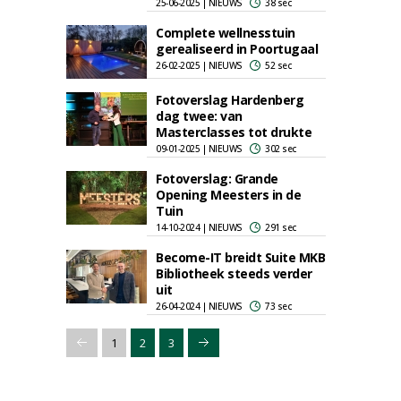
25-06-2025 | NIEUWS
38 sec
Complete wellnesstuin
gerealiseerd in Poortugaal
26-02-2025 | NIEUWS
52 sec
Fotoverslag Hardenberg
dag twee: van
Masterclasses tot drukte
09-01-2025 | NIEUWS
302 sec
Fotoverslag: Grande
Opening Meesters in de
Tuin
14-10-2024 | NIEUWS
291 sec
Become-IT breidt Suite MKB
Bibliotheek steeds verder
uit
26-04-2024 | NIEUWS
73 sec
1
2
3