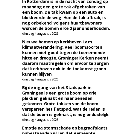
In Rotterdam is in de nacht van zondag op
maandag een grote tak afgebroken van
een boom. De tak kwam op een auto en
blokkeerde de weg. Hoe de tak afbrak, is
nog onbekend; volgens buurtbewoners
worden de bomen elke 2 jaar onderhouden.
dinsdag 4 augustus 2026
Nieuwe bomen op kerkhoven i.v.m.
klimaatverandering. Veel boomsoorten
kunnen niet goed tegen de toenemende
hitte en droogte. Groninger Kerken neemt
daarom maatregelen om ervoor te zorgen
dat kerkhoven ook in de toekomst groen
kunnen blijven.
dinsdag 4 augustus 2026
Bij de ingang van het Stadspark in
Groningen is een grote boom op drie
plekken geknakt en naar beneden
gekomen. Grote takken van de boom
versperren het fietspad. Wat de reden is
dat de boom is geknakt, is nog onduidelijk.
dinsdag 4 augustus 2026
Emotie na stormschade op begraafplaats:
nabestaanden willen dat gemeente