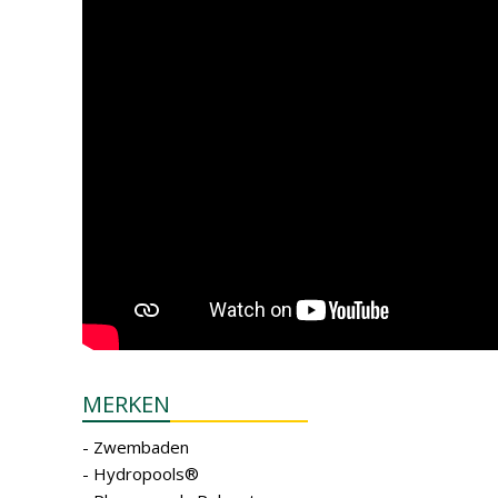
MERKEN
- Zwembaden
- Hydropools®