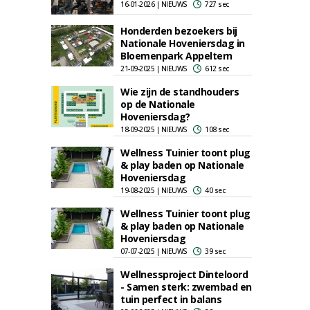
16-01-2026 | NIEUWS
727 sec
Honderden bezoekers bij
Nationale Hoveniersdag in
Bloemenpark Appeltern
21-09-2025 | NIEUWS
612 sec
Wie zijn de standhouders
op de Nationale
Hoveniersdag?
18-09-2025 | NIEUWS
108 sec
Wellness Tuinier toont plug
& play baden op Nationale
Hoveniersdag
19-08-2025 | NIEUWS
40 sec
Wellness Tuinier toont plug
& play baden op Nationale
Hoveniersdag
07-07-2025 | NIEUWS
39 sec
Wellnessproject Dinteloord
- Samen sterk: zwembad en
tuin perfect in balans