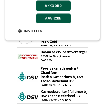
Boomtotaalzorg24-40 uur
AKKOORD
30-07-2026, Schalkwijk
Projectleider (HBO - 40 uur)
AFWIJZEN
bij Weijtmans
22-07-2026, Udenhout
INSTELLEN
Rayon- account manager
Nederland; regio Noord &
regio Zuid
18-06-2026, Noord & regio Zuid
Boomrooier / boomverzorger
ETW bij Weijtmans
04-05-2026
Proefveldmedewerker/
Chauffeur
landbouwmachines bij DSV
zaden Nederland B.V.
06-08-2026, Ven-Zelderheide
Kasmedewerker (fulltime) bij
DSV zaden Nederland B.V.
06-08-2026, Ven-Zelderheide