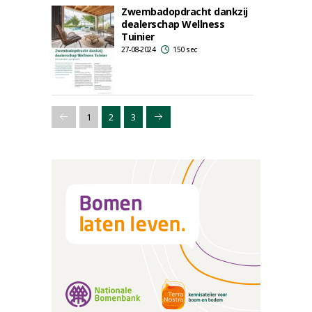
Zwembadopdracht dankzij
dealerschap Wellness
Tuinier
27-08-2024
150 sec
1
2
3