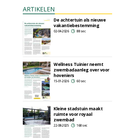
ARTIKELEN
De achtertuin als nieuwe
vakantiebestemming
02-04-2026
88 sec
Wellness Tuinier neemt
zwembadaanleg over voor
hoveniers
15-01-2026
60 sec
Kleine stadstuin maakt
ruimte voor royaal
zwembad
22-08-2025
168 sec