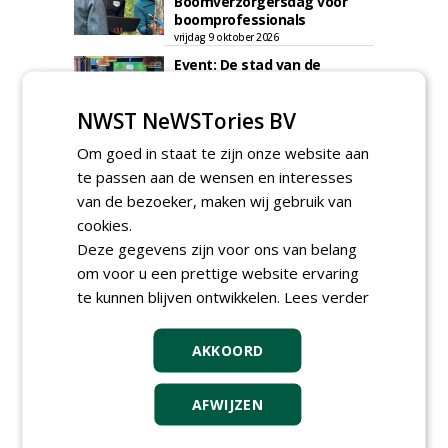
Boomverzorgersdag voor
boomprofessionals
vrijdag 9 oktober 2026
Event: De stad van de
toekomst begint in de
openbare ruimte
NWST NeWSTories BV
donderdag 5 november 2026
Om goed in staat te zijn onze website aan
te passen aan de wensen en interesses
van de bezoeker, maken wij gebruik van
cookies.
Deze gegevens zijn voor ons van belang
om voor u een prettige website ervaring
te kunnen blijven ontwikkelen.
Lees verder
AKKOORD
AFWIJZEN
TENDERS