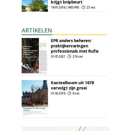
krijgt knipbeurt
18-01-2016 | NIEUWS
23 sec
ARTIKELEN
EPR anders beheren:
praktijkervaringen
professionals met Rufix
01-07-2021
274 sec
Kasteelboom uit 1678
vervolgt zijn groei
01-02-2016
8 sec