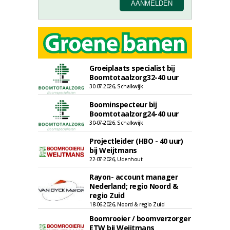
Groeiplaats specialist bij
Boomtotaalzorg32-40 uur
30-07-2026, Schalkwijk
Boominspecteur bij
Boomtotaalzorg24-40 uur
30-07-2026, Schalkwijk
Projectleider (HBO - 40 uur)
bij Weijtmans
22-07-2026, Udenhout
Rayon- account manager
Nederland; regio Noord &
regio Zuid
18-06-2026, Noord & regio Zuid
Boomrooier / boomverzorger
ETW bij Weijtmans