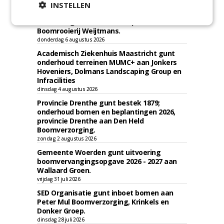
Gemeente Eindhoven gunt groot
INSTELLEN
onderhoud ''Stedelijk bos'' binnen de
bebouwingscontour houtkap aan
Boomrooierij Weijtmans.
donderdag 6 augustus 2026
Academisch Ziekenhuis Maastricht gunt
onderhoud terreinen MUMC+ aan Jonkers
Hoveniers, Dolmans Landscaping Group en
Infracilities
dinsdag 4 augustus 2026
Provincie Drenthe gunt bestek 1879;
onderhoud bomen en beplantingen 2026,
provincie Drenthe aan Den Held
Boomverzorging.
zondag 2 augustus 2026
Gemeente Woerden gunt uitvoering
boomvervangingsopgave 2026 - 2027 aan
Wallaard Groen.
vrijdag 31 juli 2026
SED Organisatie gunt inboet bomen aan
Peter Mul Boomverzorging, Krinkels en
Donker Groep.
dinsdag 28 juli 2026