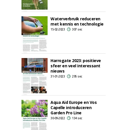
Waterverbruik reduceren
met kennis en technologie
15-02-2023
307 sec
Harrogate 2023: positieve
sfeer en veel interessant
nieuws
31-01-2023
295 sec
Aqua Aid Europe en Vos
Capelle introduceren
Garden Pro Line
30-09-2022
134 sec