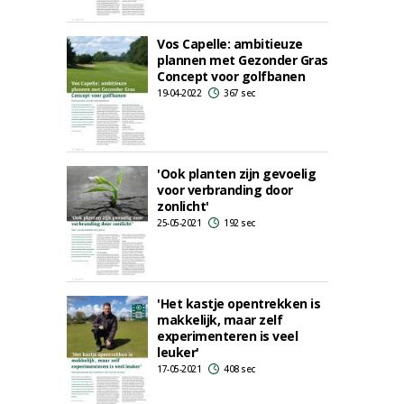
Vos Capelle: ambitieuze
plannen met Gezonder Gras
Concept voor golfbanen
19-04-2022
367 sec
'Ook planten zijn gevoelig
voor verbranding door
zonlicht'
25-05-2021
192 sec
'Het kastje opentrekken is
makkelijk, maar zelf
experimenteren is veel
leuker'
17-05-2021
408 sec