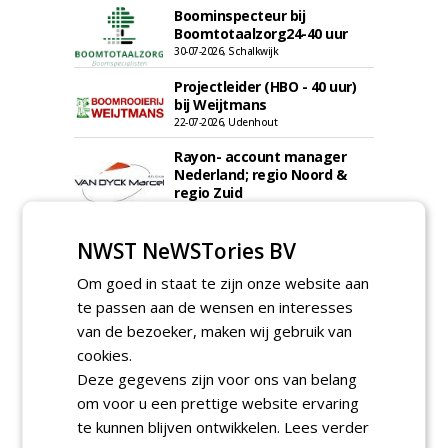
Boominspecteur bij
Boomtotaalzorg24-40 uur
30-07-2026, Schalkwijk
Projectleider (HBO - 40 uur)
bij Weijtmans
22-07-2026, Udenhout
Rayon- account manager
Nederland; regio Noord &
regio Zuid
18-06-2026, Noord & regio Zuid
Boomrooier / boomverzorger
NWST NeWSTories BV
ETW bij Weijtmans
04-05-2026
Om goed in staat te zijn onze website aan
te passen aan de wensen en interesses
Proefveldmedewerker/
Chauffeur
van de bezoeker, maken wij gebruik van
landbouwmachines bij DSV
cookies.
zaden Nederland B.V.
Deze gegevens zijn voor ons van belang
06-08-2026, Ven-Zelderheide
om voor u een prettige website ervaring
Kasmedewerker (fulltime) bij
DSV zaden Nederland B.V.
te kunnen blijven ontwikkelen.
Lees verder
06-08-2026, Ven-Zelderheide