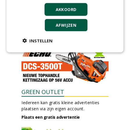
Allround
AKKOORD
magazijnmedewerker
(fulltime) bij DSV zaden
Nederland B.V.
AFWIJZEN
06-08-2026, Ven Zelderheide
meer Groene Banen
INSTELLEN
GREEN OUTLET
Iedereen kan gratis kleine advertenties
plaatsen via zijn eigen account.
Plaats een gratis advertentie