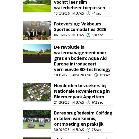
vocht': leer slim
waterbeheer toepassen
13-03-2026 | NIEUWS
41 sec
Fotoverslag: Vakbeurs
Sportaccomodaties 2026
06-03-2026 | NIEUWS
503 sec
De revolutie in
watermanagement voor
gras en bodem: Aqua Aid
Europe introduceert
vernieuwde 3D-technology
10-11-2025 | ADVERTORIAL
110 sec
Honderden bezoekers bij
Nationale Hoveniersdag in
Bloemenpark Appeltern
21-09-2025 | NIEUWS
612 sec
BarenbrugRedexim Golfdag
in teken van kennis,
ontmoeting en praktijk
30-06-2025 | NIEUWS
78 sec