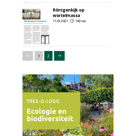
Röntgenkijk op
wortelmassa
11-01-2021
160 sec
1
2