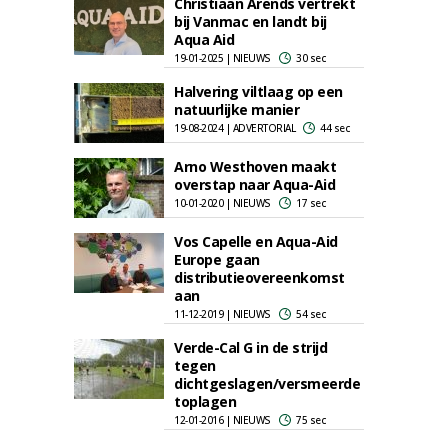
Christiaan Arends vertrekt
bij Vanmac en landt bij
Aqua Aid
19-01-2025 | NIEUWS
30 sec
Halvering viltlaag op een
natuurlijke manier
19-08-2024 | ADVERTORIAL
44 sec
Arno Westhoven maakt
overstap naar Aqua-Aid
10-01-2020 | NIEUWS
17 sec
Vos Capelle en Aqua-Aid
Europe gaan
distributieovereenkomst
aan
11-12-2019 | NIEUWS
54 sec
Verde-Cal G in de strijd
tegen
dichtgeslagen/versmeerde
toplagen
12-01-2016 | NIEUWS
75 sec