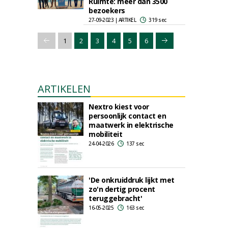
Ruimte: meer dan 3500
bezoekers
27-09-2023 | ARTIKEL
319 sec
1
2
3
4
5
6
ARTIKELEN
Nextro kiest voor
persoonlijk contact en
maatwerk in elektrische
mobiliteit
24-04-2026
137 sec
'De onkruiddruk lijkt met
zo'n dertig procent
teruggebracht'
16-05-2025
163 sec