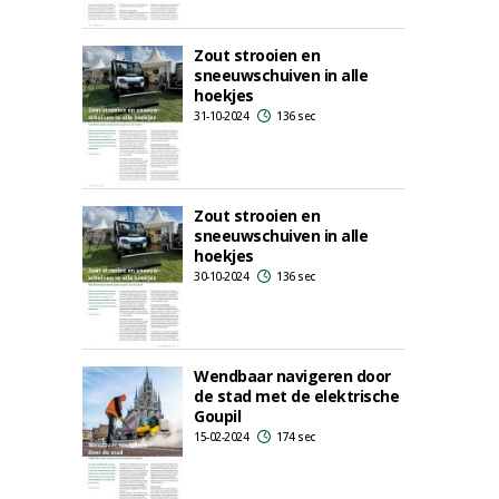
Zout strooien en
sneeuwschuiven in alle
hoekjes
31-10-2024
136 sec
Zout strooien en
sneeuwschuiven in alle
hoekjes
30-10-2024
136 sec
Wendbaar navigeren door
de stad met de elektrische
Goupil
15-02-2024
174 sec