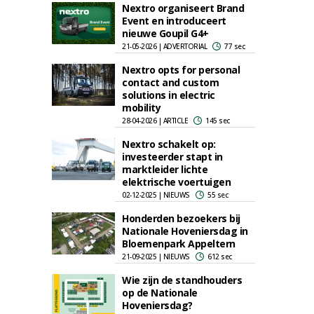
Nextro organiseert Brand
Event en introduceert
nieuwe Goupil G4+
21-05-2026 | ADVERTORIAL
77 sec
Nextro opts for personal
contact and custom
solutions in electric
mobility
28-04-2026 | ARTICLE
145 sec
Nextro schakelt op:
investeerder stapt in
marktleider lichte
elektrische voertuigen
02-12-2025 | NIEUWS
55 sec
Honderden bezoekers bij
Nationale Hoveniersdag in
Bloemenpark Appeltern
21-09-2025 | NIEUWS
612 sec
Wie zijn de standhouders
op de Nationale
Hoveniersdag?