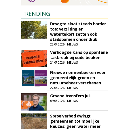
TRENDING
Droogte slaat steeds harder
toe: verzilting en
watertekort zetten ook
stadsbomen onder druk
22-07-2026 | NIEUWS
Verhoogde kans op spontane
takbreuk bij oude beuken
21-07-2026 | NIEUWS
Nieuwe normenboeken voor
gemeentelijk groen en
natuurbeheer verschenen
27-07-2026 | NIEUWS
Groene transfers juli
09-07-2026 | NIEUWS
Sproeiverbod dwingt
gemeenten tot moeilijke
keuzes: geen water meer