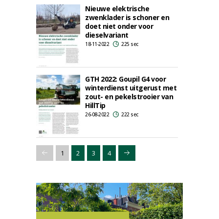
Nieuwe elektrische
zwenklader is schoner en
doet niet onder voor
dieselvariant
18-11-2022
225 sec
GTH 2022: Goupil G4 voor
winterdienst uitgerust met
zout- en pekelstrooier van
HillTip
26-08-2022
222 sec
1
2
3
4