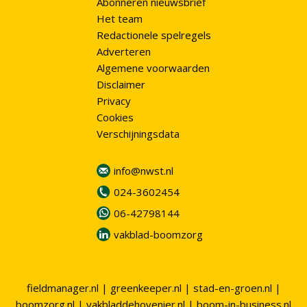
Abonneren nieuwsbrief
Het team
Redactionele spelregels
Adverteren
Algemene voorwaarden
Disclaimer
Privacy
Cookies
Verschijningsdata
info@nwst.nl
024-3602454
06-42798144
vakblad-boomzorg
fieldmanager.nl
|
greenkeeper.nl
|
stad-en-groen.nl
|
boomzorg.nl
|
vakbladdehovenier.nl
|
boom-in-business.nl