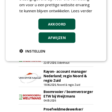
om voor u een prettige website ervaring
te kunnen blijven ontwikkelen.
Lees verder
Groeiplaats specialist bij
Boomtotaalzorg32-40 uur
AKKOORD
30-07-2026, Schalkwijk
Boominspecteur bij
AFWIJZEN
Boomtotaalzorg24-40 uur
30-07-2026, Schalkwijk
INSTELLEN
Projectleider (HBO - 40 uur)
bij Weijtmans
22-07-2026, Udenhout
Rayon- account manager
Nederland; regio Noord &
regio Zuid
18-06-2026, Noord & regio Zuid
Boomrooier / boomverzorger
ETW bij Weijtmans
04-05-2026
Proefveldmedewerker/