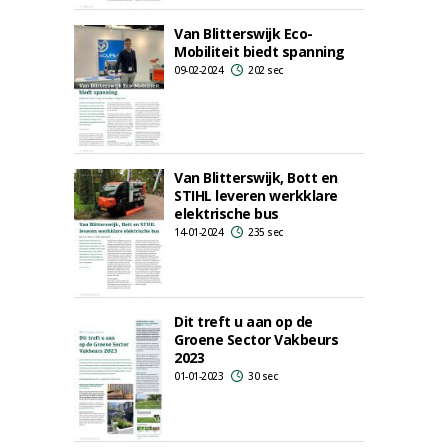
Van Blitterswijk Eco-
Mobiliteit biedt spanning
09-02-2024
202 sec
Van Blitterswijk, Bott en
STIHL leveren werkklare
elektrische bus
14-01-2024
235 sec
Dit treft u aan op de
Groene Sector Vakbeurs
2023
01-01-2023
30 sec