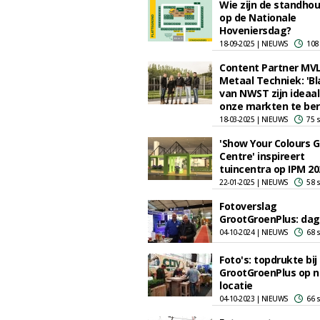
Wie zijn de standho
op de Nationale
Hoveniersdag?
18-09-2025 | NIEUWS
108
Content Partner MV
Metaal Techniek: 'B
van NWST zijn ideaa
onze markten te ber
18-03-2025 | NIEUWS
75 
'Show Your Colours 
Centre' inspireert
tuincentra op IPM 20
22-01-2025 | NIEUWS
58 
Fotoverslag
GrootGroenPlus: dag
04-10-2024 | NIEUWS
68 
Foto's: topdrukte bij
GrootGroenPlus op 
locatie
04-10-2023 | NIEUWS
66 