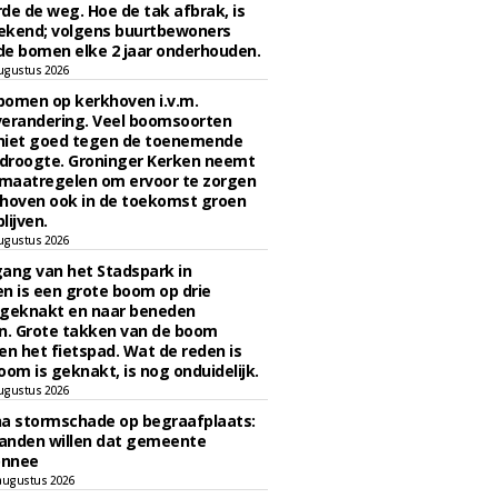
de de weg. Hoe de tak afbrak, is
ekend; volgens buurtbewoners
e bomen elke 2 jaar onderhouden.
ugustus 2026
bomen op kerkhoven i.v.m.
verandering. Veel boomsoorten
niet goed tegen de toenemende
 droogte. Groninger Kerken neemt
maatregelen om ervoor te zorgen
hoven ook in de toekomst groen
lijven.
ugustus 2026
ngang van het Stadspark in
n is een grote boom op drie
 geknakt en naar beneden
. Grote takken van de boom
en het fietspad. Wat de reden is
oom is geknakt, is nog onduidelijk.
ugustus 2026
na stormschade op begraafplaats:
anden willen dat gemeente
onnee
augustus 2026