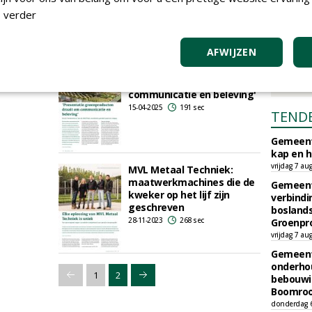
constructie
 verder
06-05-2025
107 sec
AFWIJZEN
'Presentatie
groenproducten draait om
communicatie en beleving'
15-04-2025
191 sec
TEND
Gemeent
kap en h
vrijdag 7 au
MVL Metaal Techniek:
maatwerkmachines die de
Gemeent
kweker op het lijf zijn
verbind
geschreven
boslands
28-11-2023
268 sec
Groenpr
vrijdag 7 au
Gemeent
onderhou
1
2
bebouwi
Boomrooi
donderdag 