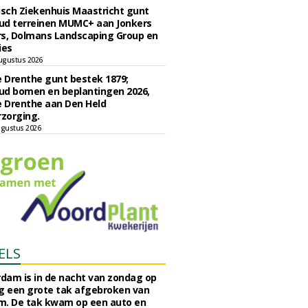
sch Ziekenhuis Maastricht gunt
ud terreinen MUMC+ aan Jonkers
rs, Dolmans Landscaping Group en
ies
ugustus 2026
e Drenthe gunt bestek 1879;
ud bomen en beplantingen 2026,
e Drenthe aan Den Held
zorging.
gustus 2026
ELS
rdam is in de nacht van zondag op
 een grote tak afgebroken van
m. De tak kwam op een auto en