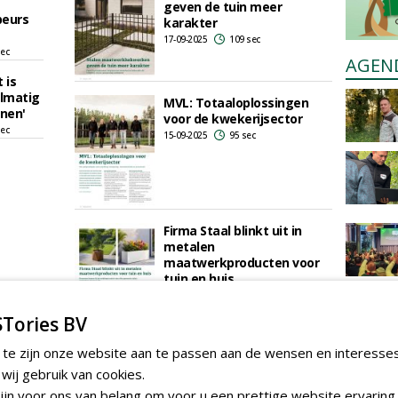
geven de tuin meer
beurs
karakter
17-09-2025
109 sec
sec
AGEN
 is
lmatig
MVL: Totaaloplossingen
jnen'
voor de kwekerijsector
sec
15-09-2025
95 sec
Firma Staal blinkt uit in
metalen
maatwerkproducten voor
tuin en huis
08-06-2025
210 sec
Tories BV
 te zijn onze website aan te passen aan de wensen en interesse
Pot-in-potsysteem
ij gebruik van cookies.
alternatief voor teelt
meerstammigen met
jn voor ons van belang om voor u een prettige website ervaring 