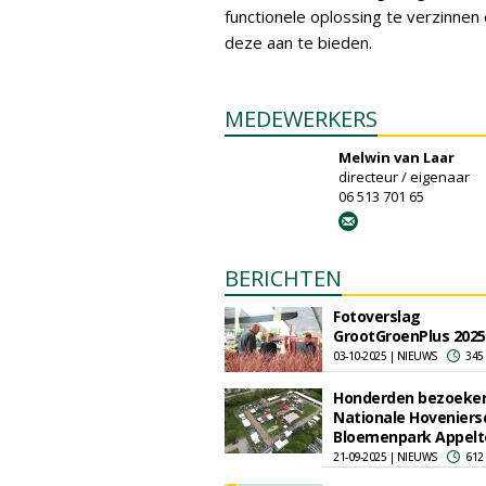
functionele oplossing te verzinnen
deze aan te bieden.
MEDEWERKERS
Melwin van Laar
directeur / eigenaar
06 513 701 65
BERICHTEN
Fotoverslag
GrootGroenPlus 2025
03-10-2025 | NIEUWS
345
Honderden bezoekers
Nationale Hoveniers
Bloemenpark Appelt
21-09-2025 | NIEUWS
612