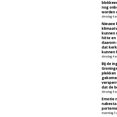
blokkeer
nog onb
worden d
dinsdag 4 a
Nieuwe 
klimaat
kunnen 
hitte en
daarom 
dat kerk
kunnen b
dinsdag 4 a
Bij de i
Groninge
plekken
gekomen
versperr
dat de b
dinsdag 4 a
Emotie 
nabesta
portem
maandag 3 