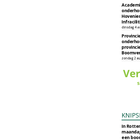
Academi
onderho
Hovenie
Infracilit
dinsdag 4 a
Provinci
onderho
provinci
Boomver
zondag 2 au
KNIPS
In Rotte
maandag
een boo