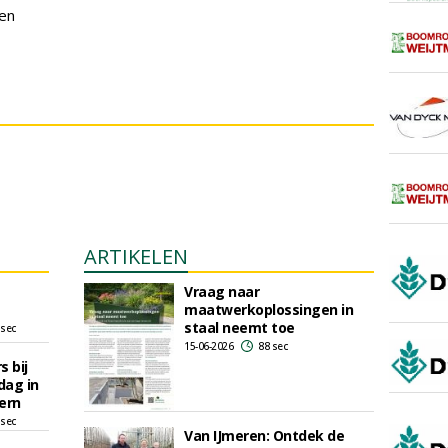
 en
ARTIKELEN
Vraag naar
maatwerkoplossingen in
staal neemt toe
 sec
15-06-2026
88 sec
 bij
dag in
ern
 sec
Van IJmeren: Ontdek de