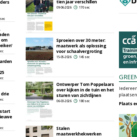
tien jaar verschillen
uders
09-06-2026
170 sec
 sec
L
laden
l om
Sproeien over 30 meter:
eiken'
maatwerk als oplossing
voor schaalvergroting
sec
15-05-2026
145 sec
Garden
25
GREE
sec
Ontwerper Tom Poppelaars
Iedereen
over kijken in de tuin en het
 drie
plaatsen
sturen van zichtlijnen
sec
06-03-2026
180 sec
Plaats e
 start
nieuwe
Stalen
sec
maatwerkhekwerken