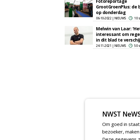
Fotoreportage
GrootGroenPlus: de 
op donderdag
06-10-2022 | NIEUWS
10 
Melwin van Laar: 'Het
interessant om rege
in dit blad te verschi
24-11-2021 | NIEUWS
50 
NWST NeWS
Om goed in staat
bezoeker, maken w
Deze gegevens zi