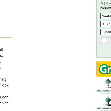
Meld j
nieuws
it
s,
t
.
ning
r ook
n een
m van