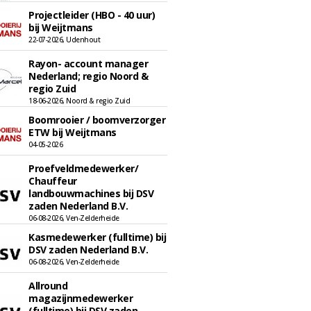
Projectleider (HBO - 40 uur)
bij Weijtmans
22-07-2026, Udenhout
Rayon- account manager
Nederland; regio Noord &
regio Zuid
18-06-2026, Noord & regio Zuid
Boomrooier / boomverzorger
ETW bij Weijtmans
04-05-2026
Proefveldmedewerker/
Chauffeur
landbouwmachines bij DSV
zaden Nederland B.V.
06-08-2026, Ven-Zelderheide
Kasmedewerker (fulltime) bij
DSV zaden Nederland B.V.
06-08-2026, Ven-Zelderheide
Allround
magazijnmedewerker
(fulltime) bij DSV zaden