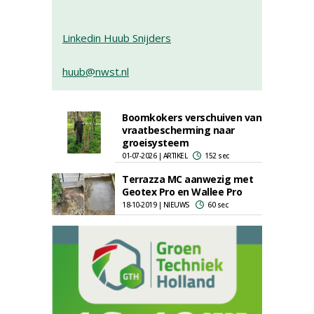
Linkedin Huub Snijders
huub@nwst.nl
Boomkokers verschuiven van
vraatbescherming naar
groeisysteem
01-07-2026 | ARTIKEL
152 sec
Terrazza MC aanwezig met
Geotex Pro en Wallee Pro
18-10-2019 | NIEUWS
60 sec