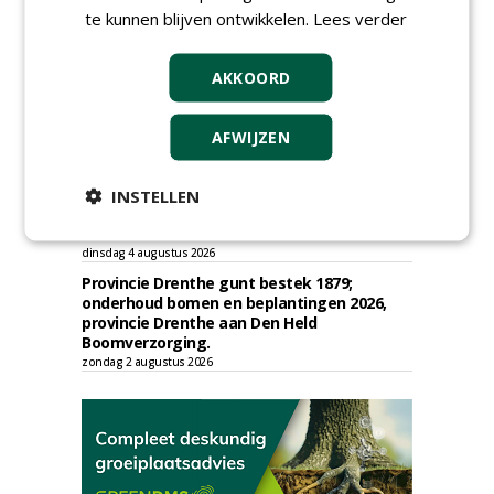
Groenprojecten
te kunnen blijven ontwikkelen.
Lees verder
vrijdag 7 augustus 2026
Gemeente Eindhoven gunt groot
AKKOORD
onderhoud ''Stedelijk bos'' binnen de
bebouwingscontour houtkap aan
Boomrooierij Weijtmans.
AFWIJZEN
donderdag 6 augustus 2026
Academisch Ziekenhuis Maastricht gunt
onderhoud terreinen MUMC+ aan Jonkers
INSTELLEN
Hoveniers, Dolmans Landscaping Group en
Infracilities
dinsdag 4 augustus 2026
Provincie Drenthe gunt bestek 1879;
onderhoud bomen en beplantingen 2026,
provincie Drenthe aan Den Held
Boomverzorging.
zondag 2 augustus 2026