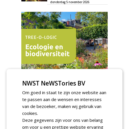
donderdag 5 november 2026
NWST NeWSTories BV
TENDERS
Om goed in staat te zijn onze website aan
te passen aan de wensen en interesses
Gemeente Tilburg gunt raamovereenkomst
kap en herplant bomen aan J. van Esch.
van de bezoeker, maken wij gebruik van
vrijdag 7 augustus 2026
cookies.
Gemeente Tilburg gunt ecologische
Deze gegevens zijn voor ons van belang
verbindingszone Zwaluwenbunders en
om voor u een prettige website ervaring
boslandschap Rugdijk aan Van Helvoirt