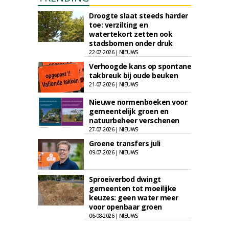
Droogte slaat steeds harder
toe: verzilting en
watertekort zetten ook
stadsbomen onder druk
22-07-2026 | NIEUWS
Verhoogde kans op spontane
takbreuk bij oude beuken
21-07-2026 | NIEUWS
Nieuwe normenboeken voor
gemeentelijk groen en
natuurbeheer verschenen
27-07-2026 | NIEUWS
Groene transfers juli
09-07-2026 | NIEUWS
Sproeiverbod dwingt
gemeenten tot moeilijke
keuzes: geen water meer
voor openbaar groen
06-08-2026 | NIEUWS