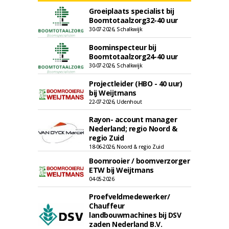
Groeiplaats specialist bij
Boomtotaalzorg32-40 uur
30-07-2026, Schalkwijk
Boominspecteur bij
Boomtotaalzorg24-40 uur
30-07-2026, Schalkwijk
Projectleider (HBO - 40 uur)
bij Weijtmans
22-07-2026, Udenhout
Rayon- account manager
Nederland; regio Noord &
regio Zuid
18-06-2026, Noord & regio Zuid
Boomrooier / boomverzorger
ETW bij Weijtmans
04-05-2026
Proefveldmedewerker/
Chauffeur
landbouwmachines bij DSV
zaden Nederland B.V.