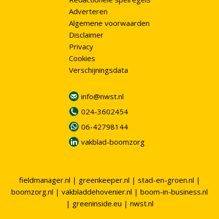
Adverteren
Algemene voorwaarden
Disclaimer
Privacy
Cookies
Verschijningsdata
info@nwst.nl
024-3602454
06-42798144
vakblad-boomzorg
fieldmanager.nl
|
greenkeeper.nl
|
stad-en-groen.nl
|
boomzorg.nl
|
vakbladdehovenier.nl
|
boom-in-business.nl
|
greeninside.eu
|
nwst.nl