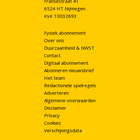
Fransestraat 41
6524 HT Nijmegen
KvK 10032693
Fysiek abonnement
Over ons
Duurzaamheid & NWST
Contact
Digitaal abonnement
Abonneren nieuwsbrief
Het team
Redactionele spelregels
Adverteren
Algemene voorwaarden
Disclaimer
Privacy
Cookies
Verschijningsdata