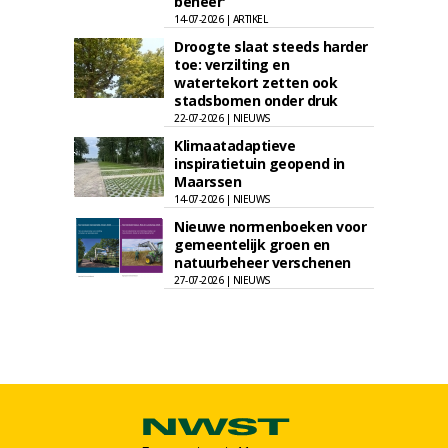
beheer'
14-07-2026 | ARTIKEL
Droogte slaat steeds harder
toe: verzilting en
watertekort zetten ook
stadsbomen onder druk
22-07-2026 | NIEUWS
Klimaatadaptieve
inspiratietuin geopend in
Maarssen
14-07-2026 | NIEUWS
Nieuwe normenboeken voor
gemeentelijk groen en
natuurbeheer verschenen
27-07-2026 | NIEUWS