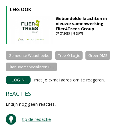
LEES OOK
Gebundelde krachten in
nieuwe samenwerking
Flier4Trees Group
07-07-2025 | NIEUWS
Gemeente Waadhoeke
Tree-O-Logic
GreenDMS
Flier Boomspecialisten B....
LOGIN
met je e-mailadres om te reageren.
REACTIES
Er zijn nog geen reacties.
tip de redactie