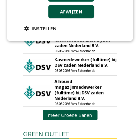
Boomrooier / boomverzorger
AFWIJZEN
ETW bij Weijtmans
04-05-2026
INSTELLEN
Proefveldmedewerker/
Chauffeur
landbouwmachines bij DSV
zaden Nederland B.V.
06-08-2026, Ven-Zelderheide
Kasmedewerker (fulltime) bij
DSV zaden Nederland B.V.
06-08-2026, Ven-Zelderheide
Allround
magazijnmedewerker
(fulltime) bij DSV zaden
Nederland B.V.
06-08-2026, Ven Zelderheide
meer Groene Banen
GREEN OUTLET