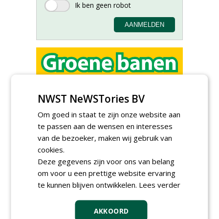
Groeiplaats specialist bij
Boomtotaalzorg32-40 uur
NWST NeWSTories BV
30-07-2026, Schalkwijk
Om goed in staat te zijn onze website aan
Boominspecteur bij
te passen aan de wensen en interesses
Boomtotaalzorg24-40 uur
van de bezoeker, maken wij gebruik van
30-07-2026, Schalkwijk
cookies.
Projectleider (HBO - 40 uur)
Deze gegevens zijn voor ons van belang
bij Weijtmans
om voor u een prettige website ervaring
22-07-2026, Udenhout
te kunnen blijven ontwikkelen.
Lees verder
Rayon- account manager
Nederland; regio Noord &
regio Zuid
AKKOORD
18-06-2026, Noord & regio Zuid