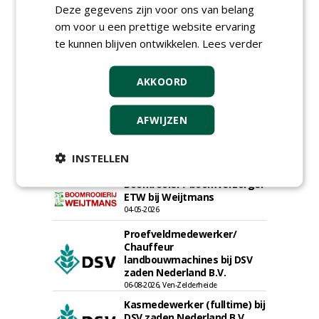
30-07-2026, Schalkwijk
Deze gegevens zijn voor ons van belang
om voor u een prettige website ervaring
Boominspecteur bij
Boomtotaalzorg24-40 uur
te kunnen blijven ontwikkelen.
Lees verder
30-07-2026, Schalkwijk
Projectleider (HBO - 40 uur)
AKKOORD
bij Weijtmans
22-07-2026, Udenhout
AFWIJZEN
Rayon- account manager
Nederland; regio Noord &
regio Zuid
INSTELLEN
18-06-2026, Noord & regio Zuid
Boomrooier / boomverzorger
ETW bij Weijtmans
04-05-2026
Proefveldmedewerker/
Chauffeur
landbouwmachines bij DSV
zaden Nederland B.V.
06-08-2026, Ven-Zelderheide
Kasmedewerker (fulltime) bij
DSV zaden Nederland B.V.