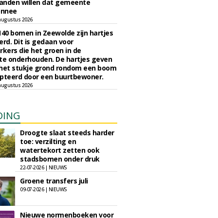
anden willen dat gemeente
onnee
augustus 2026
140 bomen in Zeewolde zijn hartjes
erd. Dit is gedaan voor
ers die het groen in de
e onderhouden. De hartjes geven
 het stukje grond rondom een boom
pteerd door een buurtbewoner.
augustus 2026
DING
Droogte slaat steeds harder
toe: verzilting en
watertekort zetten ook
stadsbomen onder druk
22-07-2026 | NIEUWS
Groene transfers juli
09-07-2026 | NIEUWS
Nieuwe normenboeken voor