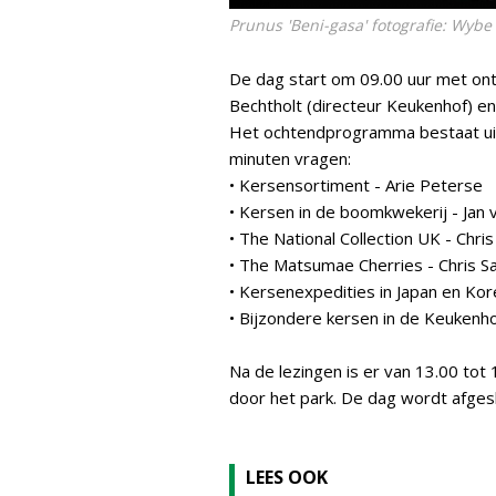
Prunus 'Beni-gasa' fotografie: Wybe 
De dag start om 09.00 uur met ont
Bechtholt (directeur Keukenhof) e
Het ochtendprogramma bestaat uit 
minuten vragen:
• Kersensortiment - Arie Peterse
• Kersen in de boomkwekerij - Jan
• The National Collection UK - Chri
• The Matsumae Cherries - Chris S
• Kersenexpedities in Japan en Ko
• Bijzondere kersen in de Keukenh
Na de lezingen is er van 13.00 to
door het park. De dag wordt afgesl
LEES OOK