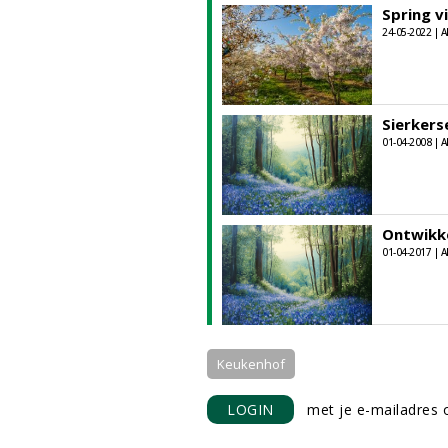
Spring v
24-05-2022 | A
Sierkers
01-04-2008 | A
Ontwikke
01-04-2017 | A
Keukenhof
LOGIN
met je e-mailadres o