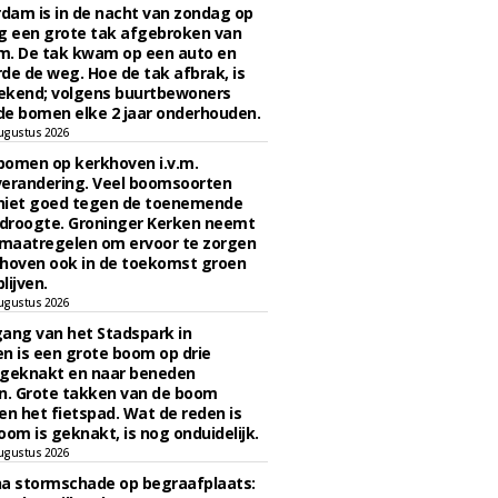
rdam is in de nacht van zondag op
 een grote tak afgebroken van
m. De tak kwam op een auto en
de de weg. Hoe de tak afbrak, is
ekend; volgens buurtbewoners
e bomen elke 2 jaar onderhouden.
ugustus 2026
bomen op kerkhoven i.v.m.
verandering. Veel boomsoorten
niet goed tegen de toenemende
 droogte. Groninger Kerken neemt
maatregelen om ervoor te zorgen
hoven ook in de toekomst groen
lijven.
ugustus 2026
ngang van het Stadspark in
n is een grote boom op drie
 geknakt en naar beneden
. Grote takken van de boom
en het fietspad. Wat de reden is
oom is geknakt, is nog onduidelijk.
ugustus 2026
na stormschade op begraafplaats: