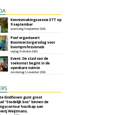
DA
Kennismakingssessie ETT op
9 september
woensdag 9 september 2026
Poel organiseert
Boomverzorgersdag voor
boomprofessionals
vrijdag 9 oktober 2026
Event: De stad van de
toekomst begint in de
openbare ruimte
donderdag 5 november 2026
ERS
e Eindhoven gunt groot
d ''Stedelijk bos'' binnen de
ngscontour houtkap aan
erij Weijtmans.