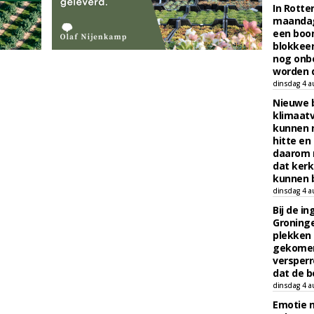
In Rotte
maandag
een boo
blokkeer
nog onb
worden d
dinsdag 4 a
Nieuwe 
klimaat
kunnen 
hitte en
daarom 
dat kerk
kunnen b
dinsdag 4 a
Bij de i
Groninge
plekken
gekomen
versperr
dat de b
dinsdag 4 a
Emotie 