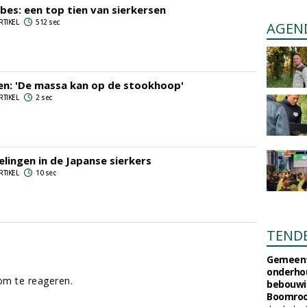
ibes: een top tien van sierkersen
RTIKEL
512 sec
AGEN
en: 'De massa kan op de stookhoop'
RTIKEL
2 sec
lingen in de Japanse sierkers
RTIKEL
10 sec
TEND
Gemeent
onderhou
m te reageren.
bebouwi
Boomrooi