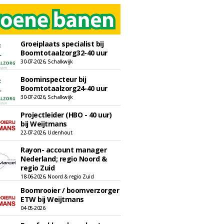
Groeiplaats specialist bij
Boomtotaalzorg32-40 uur
30-07-2026, Schalkwijk
Boominspecteur bij
Boomtotaalzorg24-40 uur
30-07-2026, Schalkwijk
Projectleider (HBO - 40 uur)
bij Weijtmans
22-07-2026, Udenhout
Rayon- account manager
Nederland; regio Noord &
regio Zuid
18-06-2026, Noord & regio Zuid
Boomrooier / boomverzorger
ETW bij Weijtmans
04-05-2026