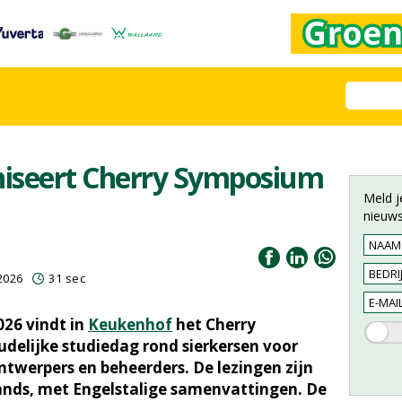
iseert Cherry Symposium
Meld j
nieuws
2026
31 sec
026 vindt in
Keukenhof
het Cherry
delijke studiedag rond sierkersen voor
twerpers en beheerders. De lezingen zijn
ands, met Engelstalige samenvattingen. De