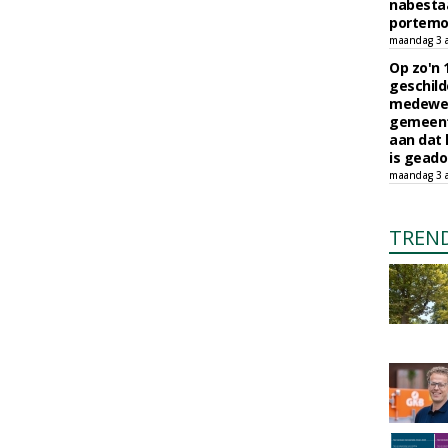
nabesta
portem
maandag 3 
Op zo'n 
geschild
medewerk
gemeent
aan dat
is geado
maandag 3 
TREN