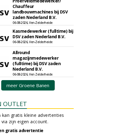
Proefveldmedewerker/
Chauffeur
landbouwmachines bij DSV
zaden Nederland B.V.
06-08-2026, Ven-Zelderheide
Kasmedewerker (fulltime) bij
DSV zaden Nederland B.V.
06-08-2026, Ven-Zelderheide
Allround
magazijnmedewerker
(fulltime) bij DSV zaden
Nederland B.V.
06-08-2026, Ven Zelderheide
meer Groene Banen
N OUTLET
 kan gratis kleine advertenties
 via zijn eigen account.
en gratis advertentie