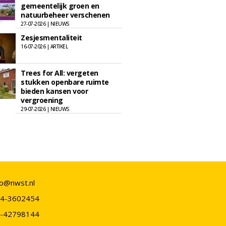
gemeentelijk groen en
natuurbeheer verschenen
27-07-2026 | NIEUWS
Zesjesmentaliteit
16-07-2026 | ARTIKEL
Trees for All: vergeten
stukken openbare ruimte
bieden kansen voor
vergroening
29-07-2026 | NIEUWS
fo@nwst.nl
4-3602454
-42798144