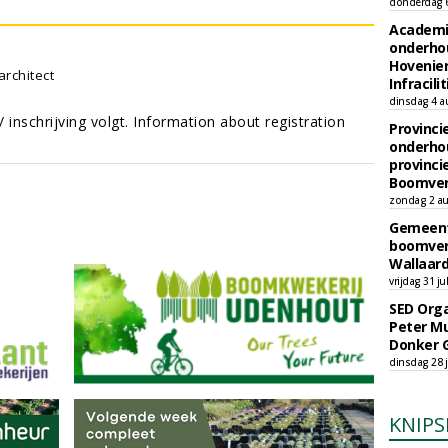
donderdag 
Academi
onderho
Hovenie
rchitect
Infracilit
dinsdag 4 a
inschrijving volgt. Information about registration
Provinci
onderho
provinci
Boomver
zondag 2 au
Gemeent
boomver
Wallaard
vrijdag 31 ju
SED Orga
Peter Mu
Donker 
dinsdag 28 j
KNIPS