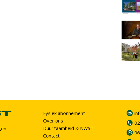
Fysiek abonnement
in
Over ons
02
Duurzaamheid & NWST
gen
06
Contact