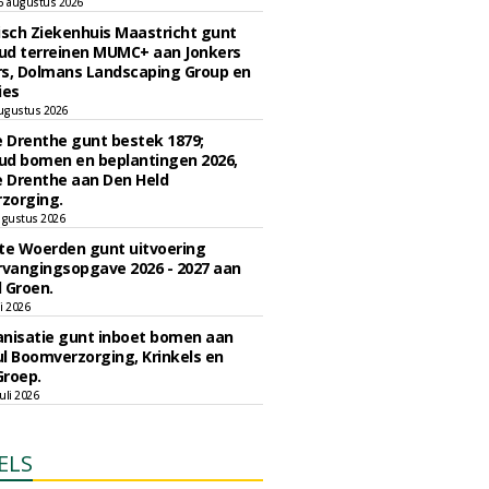
6 augustus 2026
sch Ziekenhuis Maastricht gunt
ud terreinen MUMC+ aan Jonkers
rs, Dolmans Landscaping Group en
ies
ugustus 2026
e Drenthe gunt bestek 1879;
ud bomen en beplantingen 2026,
e Drenthe aan Den Held
zorging.
gustus 2026
e Woerden gunt uitvoering
vangingsopgave 2026 - 2027 aan
 Groen.
li 2026
nisatie gunt inboet bomen aan
l Boomverzorging, Krinkels en
Groep.
uli 2026
ELS