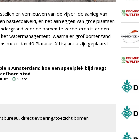
rstellen en vernieuwen van de vijver, de aanleg van
een basketbalveld, en het aanleggen van groeiplaatsen
ndergrond voor de bomen te verbeteren is er een
or het watermanagement, waarna er grof bomenzand
ens meer dan 40 Platanus X hispanica zijn geplaatst.
ein Amsterdam: hoe een speelplek bijdraagt
leefbare stad
 NIEUWS
56 sec
bureau, directievoering/toezicht bomen