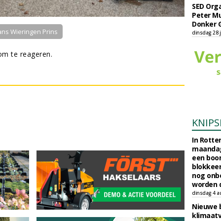
SED Orga
Peter Mu
Donker 
ns Wieringen Prins
dinsdag 28 j
m te reageren.
KNIPS
In Rotte
maandag
een boo
blokkeer
nog onb
worden d
dinsdag 4 a
Nieuwe 
klimaat