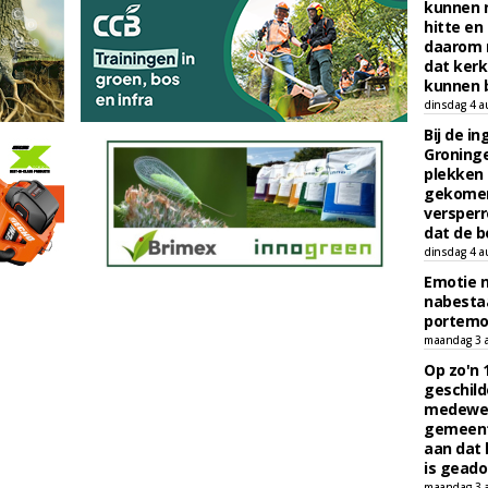
kunnen 
hitte en
daarom 
dat kerk
kunnen b
dinsdag 4 a
Bij de i
Groninge
plekken
gekomen
versperr
dat de b
dinsdag 4 a
Emotie 
nabesta
portem
maandag 3 
Op zo'n 
geschild
medewerk
gemeent
aan dat
is geado
maandag 3 