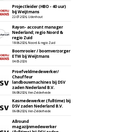
Projectleider (HBO - 40 uur)
bij Weijtmans
22-07-2026, Udenhout
Rayon- account manager
Nederland; regio Noord &
regio Zuid
18-06-2026, Noord & regio Zuid
Boomrooier / boomverzorger
ETW bij Weijtmans
04-05-2026
Proefveldmedewerker/
Chauffeur
landbouwmachines bij DSV
zaden Nederland B.V.
06-08-2026, Ven-Zelderheide
Kasmedewerker (fulltime) bij
DSV zaden Nederland B.V.
06-08-2026, Ven-Zelderheide
Allround
magazijnmedewerker
(fulltime) bij DSV zaden