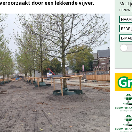
 veroorzaakt door een lekkende vijver.
Meld j
nieuws