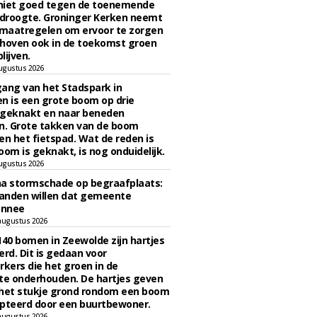
niet goed tegen de toenemende
 droogte. Groninger Kerken neemt
maatregelen om ervoor te zorgen
hoven ook in de toekomst groen
lijven.
ugustus 2026
ngang van het Stadspark in
n is een grote boom op drie
 geknakt en naar beneden
. Grote takken van de boom
en het fietspad. Wat de reden is
oom is geknakt, is nog onduidelijk.
ugustus 2026
na stormschade op begraafplaats:
anden willen dat gemeente
onnee
augustus 2026
140 bomen in Zeewolde zijn hartjes
erd. Dit is gedaan voor
ers die het groen in de
e onderhouden. De hartjes geven
 het stukje grond rondom een boom
pteerd door een buurtbewoner.
augustus 2026