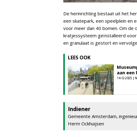
De herinrichting bestaat uit het he
een skatepark, een speelplein en 
voor meer dan 40 bomen. Om de o
kratjessysteem geïnstalleerd vo
en granulaat is gestort en vervolg
LEES OOK
Museumpl
aan een 
14-12-2025 |
Indiener
Gemeente Amsterdam, ingenieurs
Herm Ockhuijsen