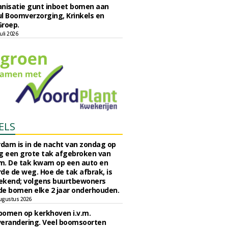
nisatie gunt inboet bomen aan
l Boomverzorging, Krinkels en
Groep.
uli 2026
ELS
rdam is in de nacht van zondag op
 een grote tak afgebroken van
m. De tak kwam op een auto en
de de weg. Hoe de tak afbrak, is
ekend; volgens buurtbewoners
e bomen elke 2 jaar onderhouden.
ugustus 2026
bomen op kerkhoven i.v.m.
verandering. Veel boomsoorten