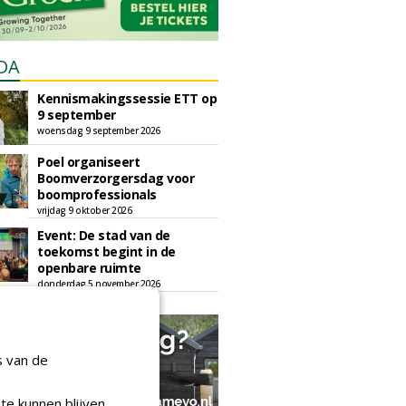
DA
Kennismakingssessie ETT op
9 september
woensdag 9 september 2026
Poel organiseert
Boomverzorgersdag voor
boomprofessionals
vrijdag 9 oktober 2026
Event: De stad van de
toekomst begint in de
openbare ruimte
donderdag 5 november 2026
s van de
te kunnen blijven