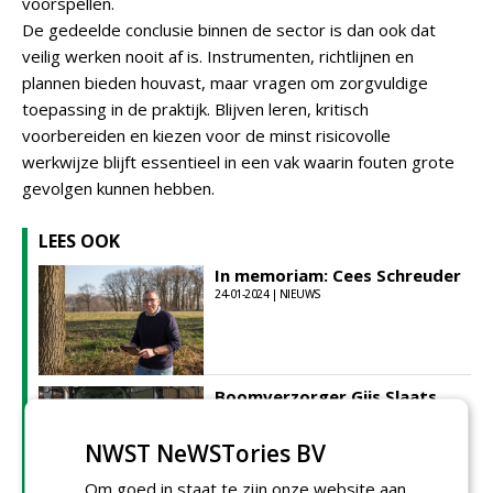
voorspellen.
De gedeelde conclusie binnen de sector is dan ook dat
veilig werken nooit af is. Instrumenten, richtlijnen en
plannen bieden houvast, maar vragen om zorgvuldige
toepassing in de praktijk. Blijven leren, kritisch
voorbereiden en kiezen voor de minst risicovolle
werkwijze blijft essentieel in een vak waarin fouten grote
gevolgen kunnen hebben.
LEES OOK
In memoriam: Cees Schreuder
24-01-2024 | NIEUWS
Boomverzorger Gijs Slaats
overlijdt bij noodlottig
velongeval
NWST NeWSTories BV
26-09-2025 | NIEUWS
Om goed in staat te zijn onze website aan