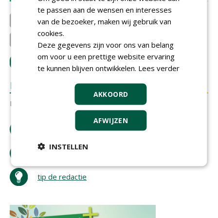
te passen aan de wensen en interesses
Stigas
van de bezoeker, maken wij gebruik van
Koninklijke VHG
cookies.
Bouwmeester Boomverzorgin...
Deze gegevens zijn voor ons van belang
om voor u een prettige website ervaring
LOGIN
met je e-mailadres om te reageren.
te kunnen blijven ontwikkelen.
Lees verder
REACTIES
AKKOORD
Er zijn nog geen reacties.
AFWIJZEN
download artikel
INSTELLEN
bestel tijdschrift
tip de redactie