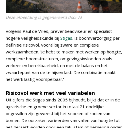
Deze afbeelding is gegenereerd door AI
Volgens Paul de Vries, preventieadviseur en specialist
hogere veiligheidskunde bij
Stigas
, is boomverzorging per
definitie risicovol, vooral bij zware en complexe
werkzaamheden. 'Je hebt te maken met werken op hoogte,
complexe boomstructuren, omgevingsinvloeden zoals
verkeer en bereikbaarheid, en met de balans en het
zwaartepunt van de te hijsen last. Die combinatie maakt
het werk lastig voorspelbaar.'
Risicovol werk met veel variabelen
Uit cijfers die Stigas sinds 2005 bijhoudt, blijkt dat er in de
agrarische en groene sector in totaal 21 dodelijke
ongevallen zijn geweest bij het snoeien of rooien van
bomen. De oorzaken varieerden van vallen van hoogte tot
het geraakt worden door een tak, stam of beknelling onder