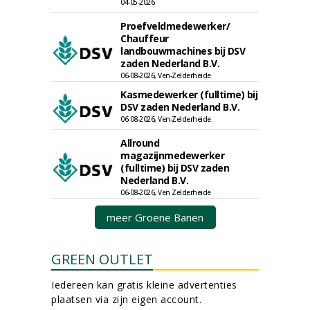
04-05-2026
Proefveldmedewerker/
Chauffeur
landbouwmachines bij DSV
zaden Nederland B.V.
06-08-2026, Ven-Zelderheide
Kasmedewerker (fulltime) bij
DSV zaden Nederland B.V.
06-08-2026, Ven-Zelderheide
Allround
magazijnmedewerker
(fulltime) bij DSV zaden
Nederland B.V.
06-08-2026, Ven Zelderheide
meer Groene Banen
GREEN OUTLET
Iedereen kan gratis kleine advertenties
plaatsen via zijn eigen account.