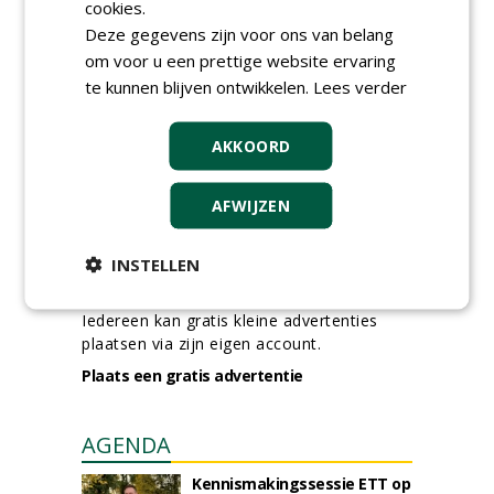
cookies.
Kasmedewerker (fulltime) bij
Deze gegevens zijn voor ons van belang
DSV zaden Nederland B.V.
06-08-2026, Ven-Zelderheide
om voor u een prettige website ervaring
te kunnen blijven ontwikkelen.
Lees verder
Allround
magazijnmedewerker
(fulltime) bij DSV zaden
AKKOORD
Nederland B.V.
06-08-2026, Ven Zelderheide
AFWIJZEN
meer Groene Banen
INSTELLEN
GREEN OUTLET
Iedereen kan gratis kleine advertenties
plaatsen via zijn eigen account.
Plaats een gratis advertentie
AGENDA
Kennismakingssessie ETT op