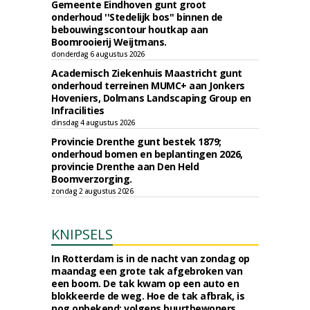
Gemeente Eindhoven gunt groot
onderhoud ''Stedelijk bos'' binnen de
bebouwingscontour houtkap aan
Boomrooierij Weijtmans.
donderdag 6 augustus 2026
Academisch Ziekenhuis Maastricht gunt
onderhoud terreinen MUMC+ aan Jonkers
Hoveniers, Dolmans Landscaping Group en
Infracilities
dinsdag 4 augustus 2026
Provincie Drenthe gunt bestek 1879;
onderhoud bomen en beplantingen 2026,
provincie Drenthe aan Den Held
Boomverzorging.
zondag 2 augustus 2026
KNIPSELS
In Rotterdam is in de nacht van zondag op
maandag een grote tak afgebroken van
een boom. De tak kwam op een auto en
blokkeerde de weg. Hoe de tak afbrak, is
nog onbekend; volgens buurtbewoners