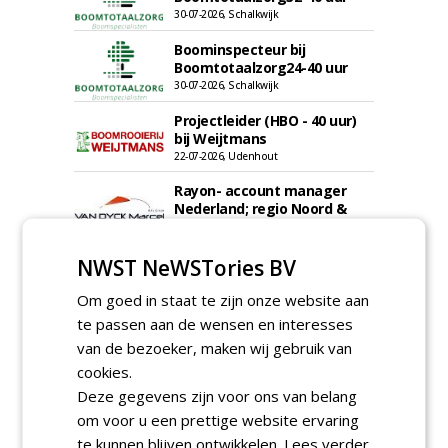
30-07-2026, Schalkwijk
Boominspecteur bij
Boomtotaalzorg24-40 uur
30-07-2026, Schalkwijk
Projectleider (HBO - 40 uur)
bij Weijtmans
22-07-2026, Udenhout
Rayon- account manager
Nederland; regio Noord &
regio Zuid
18-06-2026, Noord & regio Zuid
NWST NeWSTories BV
Boomrooier / boomverzorger
ETW bij Weijtmans
Om goed in staat te zijn onze website aan
04-05-2026
te passen aan de wensen en interesses
Proefveldmedewerker/
van de bezoeker, maken wij gebruik van
Chauffeur
cookies.
landbouwmachines bij DSV
Deze gegevens zijn voor ons van belang
zaden Nederland B.V.
06-08-2026, Ven-Zelderheide
om voor u een prettige website ervaring
Kasmedewerker (fulltime) bij
te kunnen blijven ontwikkelen.
Lees verder