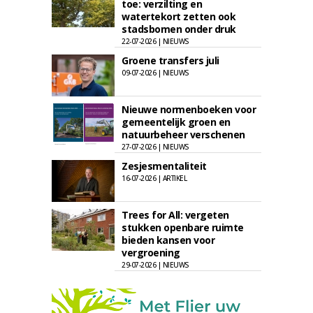
toe: verzilting en
watertekort zetten ook
stadsbomen onder druk
22-07-2026 | NIEUWS
Groene transfers juli
09-07-2026 | NIEUWS
Nieuwe normenboeken voor
gemeentelijk groen en
natuurbeheer verschenen
27-07-2026 | NIEUWS
Zesjesmentaliteit
16-07-2026 | ARTIKEL
Trees for All: vergeten
stukken openbare ruimte
bieden kansen voor
vergroening
29-07-2026 | NIEUWS