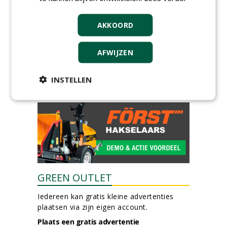
DSV zaden Nederland B.V.
06-08-2026, Ven-Zelderheide
AKKOORD
Allround
magazijnmedewerker
(fulltime) bij DSV zaden
AFWIJZEN
Nederland B.V.
06-08-2026, Ven Zelderheide
INSTELLEN
meer Groene Banen
GREEN OUTLET
Iedereen kan gratis kleine advertenties
plaatsen via zijn eigen account.
Plaats een gratis advertentie