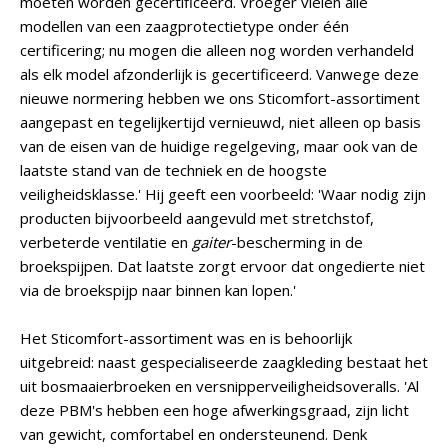
moeten worden gecertificeerd. Vroeger vielen alle
modellen van een zaagprotectietype onder één
certificering; nu mogen die alleen nog worden verhandeld
als elk model afzonderlijk is gecertificeerd. Vanwege deze
nieuwe normering hebben we ons Sticomfort-assortiment
aangepast en tegelijkertijd vernieuwd, niet alleen op basis
van de eisen van de huidige regelgeving, maar ook van de
laatste stand van de techniek en de hoogste
veiligheidsklasse.' Hij geeft een voorbeeld: 'Waar nodig zijn
producten bijvoorbeeld aangevuld met stretchstof,
verbeterde ventilatie en
gaiter
-bescherming in de
broekspijpen. Dat laatste zorgt ervoor dat ongedierte niet
via de broekspijp naar binnen kan lopen.'
Het Sticomfort-assortiment was en is behoorlijk
uitgebreid: naast gespecialiseerde zaagkleding bestaat het
uit bosmaaierbroeken en versnipperveiligheidsoveralls. 'Al
deze PBM's hebben een hoge afwerkingsgraad, zijn licht
van gewicht, comfortabel en ondersteunend. Denk