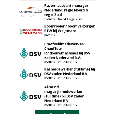
Rayon- account manager
Nederland; regio Noord &
regio Zuid
18-06-2026, Noord & regio Zuid
Boomrooier / boomverzorger
ETW bij Weijtmans
04-05-2026
Proefveldmedewerker/
Chauffeur
landbouwmachines bij DSV
zaden Nederland B.V.
06-08-2026, Ven-Zelderheide
Kasmedewerker (fulltime) bij
DSV zaden Nederland B.V.
06-08-2026, Ven-Zelderheide
Allround
magazijnmedewerker
(fulltime) bij DSV zaden
Nederland B.V.
06-08-2026, Ven Zelderheide