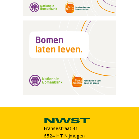
Fransestraat 41
6524 HT Nijmegen