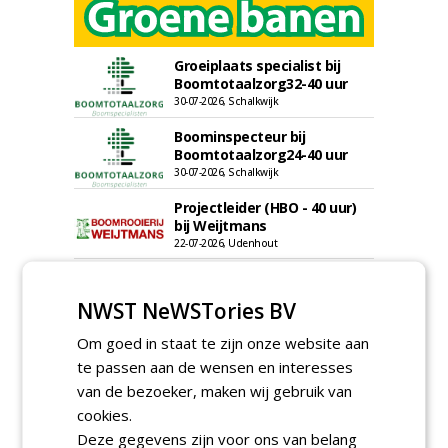
Groeiplaats specialist bij
Boomtotaalzorg32-40 uur
30-07-2026, Schalkwijk
Boominspecteur bij
Boomtotaalzorg24-40 uur
30-07-2026, Schalkwijk
Projectleider (HBO - 40 uur)
bij Weijtmans
22-07-2026, Udenhout
Rayon- account manager
Nederland; regio Noord &
NWST NeWSTories BV
regio Zuid
18-06-2026, Noord & regio Zuid
Om goed in staat te zijn onze website aan
Boomrooier / boomverzorger
te passen aan de wensen en interesses
ETW bij Weijtmans
van de bezoeker, maken wij gebruik van
04-05-2026
cookies.
Proefveldmedewerker/
Deze gegevens zijn voor ons van belang
Chauffeur