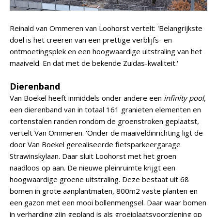
Reinald van Ommeren van Loohorst vertelt: 'Belangrijkste
doel is het creëren van een prettige verblijfs- en
ontmoetingsplek en een hoogwaardige uitstraling van het
maaiveld. En dat met de bekende Zuidas-kwaliteit.'
Dierenband
Van Boekel heeft inmiddels onder andere een
infinity pool
,
een dierenband van in totaal 161 granieten elementen en
cortenstalen randen rondom de groenstroken geplaatst,
vertelt Van Ommeren. 'Onder de maaiveldinrichting ligt de
door Van Boekel gerealiseerde fietsparkeergarage
Strawinskylaan. Daar sluit Loohorst met het groen
naadloos op aan. De nieuwe pleinruimte krijgt een
hoogwaardige groene uitstraling. Deze bestaat uit 68
bomen in grote aanplantmaten, 800m2 vaste planten en
een gazon met een mooi bollenmengsel. Daar waar bomen
in verharding zijn gepland is als groeiplaatsvoorziening op