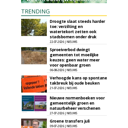
TRENDING
Droogte slaat steeds harder
toe: verzilting en
watertekort zetten ook
stadsbomen onder druk
22-07-2026 | NIEUWS
Sproeiverbod dwingt
gemeenten tot moeilijke
keuzes: geen water meer
voor openbaar groen
06-08-2026 | NIEUWS
Verhoogde kans op spontane
takbreuk bij oude beuken
21-07-2026 | NIEUWS
Nieuwe normenboeken voor
gemeentelijk groen en
natuurbeheer verschenen
27-07-2026 | NIEUWS
Groene transfers juli
09-07-2026 | NIEUWS