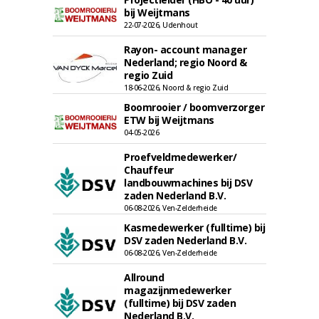
bij Weijtmans
22-07-2026, Udenhout
Rayon- account manager
Nederland; regio Noord &
regio Zuid
18-06-2026, Noord & regio Zuid
Boomrooier / boomverzorger
ETW bij Weijtmans
04-05-2026
Proefveldmedewerker/
Chauffeur
landbouwmachines bij DSV
zaden Nederland B.V.
06-08-2026, Ven-Zelderheide
Kasmedewerker (fulltime) bij
DSV zaden Nederland B.V.
06-08-2026, Ven-Zelderheide
Allround
magazijnmedewerker
(fulltime) bij DSV zaden
Nederland B.V.