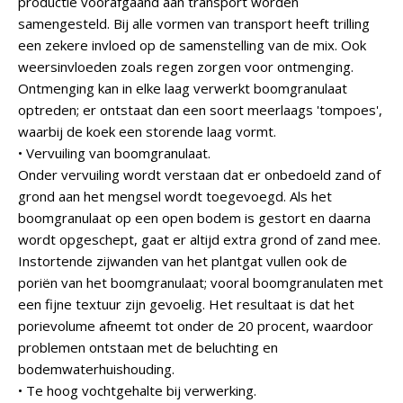
productie voorafgaand aan transport worden
samengesteld. Bij alle vormen van transport heeft trilling
een zekere invloed op de samenstelling van de mix. Ook
weersinvloeden zoals regen zorgen voor ontmenging.
Ontmenging kan in elke laag verwerkt boomgranulaat
optreden; er ontstaat dan een soort meerlaags 'tompoes',
waarbij de koek een storende laag vormt.
• Vervuiling van boomgranulaat.
Onder vervuiling wordt verstaan dat er onbedoeld zand of
grond aan het mengsel wordt toegevoegd. Als het
boomgranulaat op een open bodem is gestort en daarna
wordt opgeschept, gaat er altijd extra grond of zand mee.
Instortende zijwanden van het plantgat vullen ook de
poriën van het boomgranulaat; vooral boomgranulaten met
een fijne textuur zijn gevoelig. Het resultaat is dat het
porievolume afneemt tot onder de 20 procent, waardoor
problemen ontstaan met de beluchting en
bodemwaterhuishouding.
• Te hoog vochtgehalte bij verwerking.