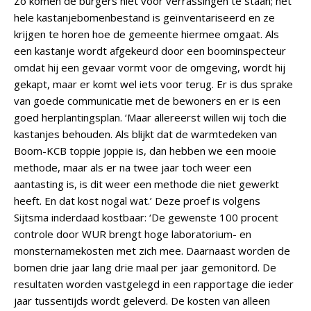
Zo komen de burgers niet voor verrassingen te staan; het
hele kastanjebomenbestand is geïnventariseerd en ze
krijgen te horen hoe de gemeente hiermee omgaat. Als
een kastanje wordt afgekeurd door een boominspecteur
omdat hij een gevaar vormt voor de omgeving, wordt hij
gekapt, maar er komt wel iets voor terug. Er is dus sprake
van goede communicatie met de bewoners en er is een
goed herplantingsplan. ‘Maar allereerst willen wij toch die
kastanjes behouden. Als blijkt dat de warmtedeken van
Boom-KCB toppie joppie is, dan hebben we een mooie
methode, maar als er na twee jaar toch weer een
aantasting is, is dit weer een methode die niet gewerkt
heeft. En dat kost nogal wat.’ Deze proef is volgens
Sijtsma inderdaad kostbaar: ‘De gewenste 100 procent
controle door WUR brengt hoge laboratorium- en
monsternamekosten met zich mee. Daarnaast worden de
bomen drie jaar lang drie maal per jaar gemonitord. De
resultaten worden vastgelegd in een rapportage die ieder
jaar tussentijds wordt geleverd. De kosten van alleen