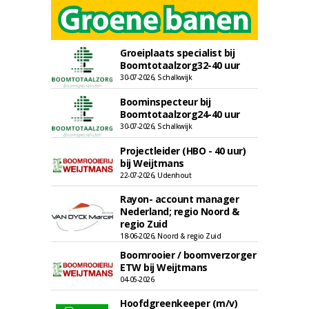
Groeiplaats specialist bij
Boomtotaalzorg32-40 uur
30-07-2026, Schalkwijk
Boominspecteur bij
Boomtotaalzorg24-40 uur
30-07-2026, Schalkwijk
Projectleider (HBO - 40 uur)
bij Weijtmans
22-07-2026, Udenhout
Rayon- account manager
Nederland; regio Noord &
regio Zuid
18-06-2026, Noord & regio Zuid
Boomrooier / boomverzorger
ETW bij Weijtmans
04-05-2026
Hoofdgreenkeeper (m/v)