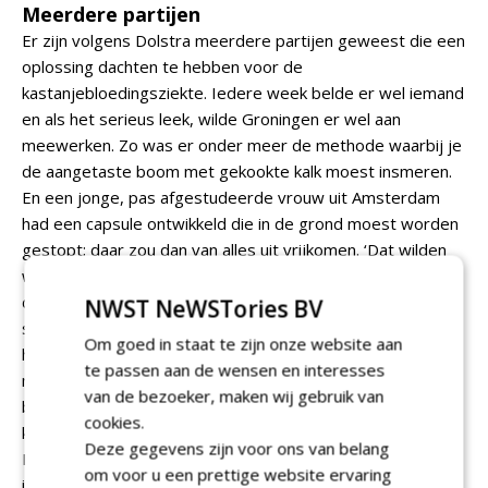
Meerdere partijen
Er zijn volgens Dolstra meerdere partijen geweest die een
oplossing dachten te hebben voor de
kastanjebloedingsziekte. Iedere week belde er wel iemand
en als het serieus leek, wilde Groningen er wel aan
meewerken. Zo was er onder meer de methode waarbij je
de aangetaste boom met gekookte kalk moest insmeren.
En een jonge, pas afgestudeerde vrouw uit Amsterdam
had een capsule ontwikkeld die in de grond moest worden
gestopt; daar zou dan van alles uit vrijkomen. ‘Dat wilden
we wel proberen, maar we wilden eerst weten wat er in
die capsule zat. We gaan niet zomaar iets in de grond
NWST NeWSTories BV
stoppen. Dit wilde ze echter niet bekendmaken, dus we
Om goed in staat te zijn onze website aan
haakten af. Je moet wel met een reëel verhaal komen. Tot
te passen aan de wensen en interesses
nu toe heeft nog niets die bomen beter gemaakt. Wat dat
van de bezoeker, maken wij gebruik van
betreft ben ik sceptisch. Het verhaal van de warmtedeken
cookies.
klinkt wel aannemelijk. Stel dat de warmtebehandeling van
Deze gegevens zijn voor ons van belang
Boom-KCB nu een goede methode blijkt, dan kunnen we in
om voor u een prettige website ervaring
ieder geval die monumentale bomen behouden.’