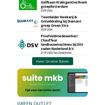
Golfbaan KralingenOosthoek
groepRotterdam
30-07-2026
Teamleider Kwekerij &
Ontwikkeling bij Diamant
groep Groen Xtra
30-07-2026
Proefveldmedewerker/
Chauffeur
landbouwmachines bij DSV
zaden Nederland B.V.
27-07-2026, Ven-Zelderheide
meer Groene Banen
GREEN OUTLET