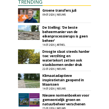
TRENDING
Groene transfers juli
09-07-2026 | NIEUWS
De Stelling: 'De beste
beheermanier van de
eikenprocessierups is geen
beheer'
14-07-2026 | ARTIKEL
Droogte slaat steeds harder
toe: verzilting en
watertekort zetten ook
stadsbomen onder druk
22-07-2026 | NIEUWS
Klimaatadaptieve
inspiratietuin geopend in
Maarssen
14-07-2026 | NIEUWS
Nieuwe normenboeken voor
gemeentelijk groen en
natuurbeheer verschenen
27-07-2026 | NIEUWS