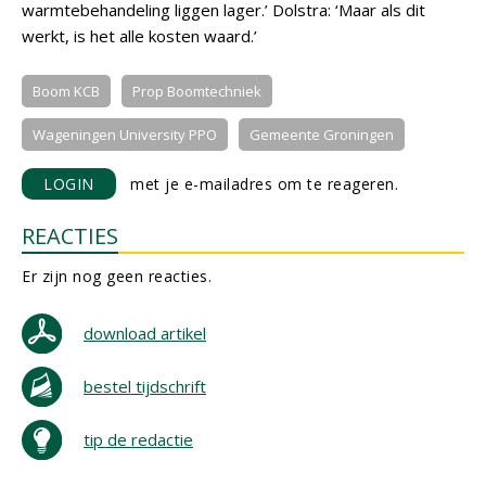
warmtebehandeling liggen lager.’ Dolstra: ‘Maar als dit
werkt, is het alle kosten waard.’
Boom KCB
Prop Boomtechniek
Wageningen University PPO
Gemeente Groningen
LOGIN
met je e-mailadres om te reageren.
REACTIES
Er zijn nog geen reacties.
download artikel
bestel tijdschrift
tip de redactie