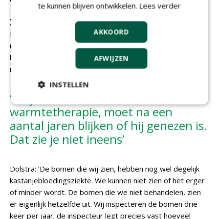
te kunnen blijven ontwikkelen.
Lees verder
Zware aantasting
AKKOORD
Dit geldt trouwens niet alleen voor de warmtebehandeling,
maar ook voor allicine. De bomen zijn hier vorig jaar mee
behandeld, maar of ze er beter van zijn geworden, moet
AFWIJZEN
nog worden vastgesteld.
INSTELLEN
‘Als je een boom behandelt met
warmtetherapie, moet na een
aantal jaren blijken of hij genezen is.
Dat zie je niet ineens’
Dolstra: ‘De bomen die wij zien, hebben nog wel degelijk
kastanjebloedingsziekte. We kunnen niet zien of het erger
of minder wordt. De bomen die we niet behandelen, zien
er eigenlijk hetzelfde uit. Wij inspecteren de bomen drie
keer per jaar; de inspecteur legt precies vast hoeveel