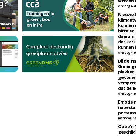
worden d
dinsdag 4 a
Nieuwe 
klimaat
kunnen 
hitte en
daarom 
dat kerk
kunnen b
dinsdag 4 a
Bij de i
Groninge
plekken
gekomen
versperr
dat de b
dinsdag 4 a
Emotie 
nabesta
portem
maandag 3 
Op zo'n 
geschild