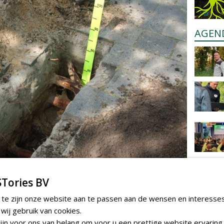
AGEN
Tories BV
 te zijn onze website aan te passen aan de wensen en interesse
e deelnemer het testimonium
ij gebruik van cookies.
jn voor ons van belang om voor u een prettige website ervaring 