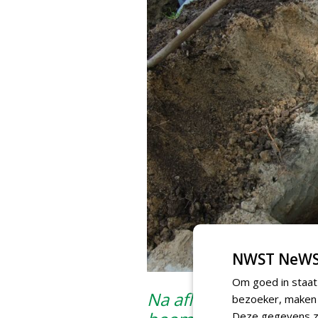
NWST NeWS
Om goed in staat
Na afloop ontvangt d
bezoeker, maken w
Deze gegevens zi