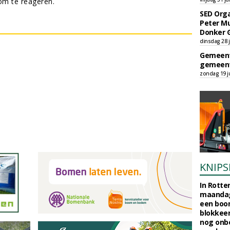
m te reageren.
SED Orga
Peter Mu
Donker 
dinsdag 28 j
Gemeent
gemeent
zondag 19 ju
KNIPS
In Rotte
maandag
een boo
blokkeer
nog onb