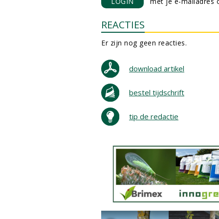
LOGIN
met je e-mailadres o
REACTIES
Er zijn nog geen reacties.
download artikel
bestel tijdschrift
tip de redactie