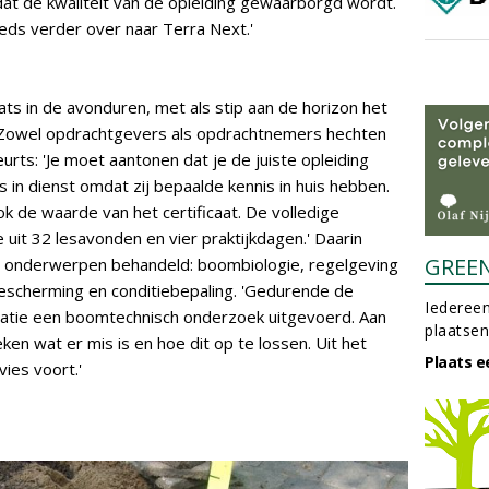
is dat de kwaliteit van de opleiding gewaarborgd wordt.
eds verder over naar Terra Next.'
ats in de avonduren, met als stip aan de horizon het
 Zowel opdrachtgevers als opdrachtnemers hechten
eurts: 'Je moet aantonen dat je de juiste opleiding
 in dienst omdat zij bepaalde kennis in huis hebben.
 de waarde van het certificaat. De volledige
 uit 32 lesavonden en vier praktijkdagen.' Daarin
GREE
 onderwerpen behandeld: boombiologie, regelgeving
escherming en conditiebepaling. 'Gedurende de
Iedereen
tuatie een boomtechnisch onderzoek uitgevoerd. Aan
plaatsen
en wat er mis is en hoe dit op te lossen. Uit het
Plaats e
ies voort.'