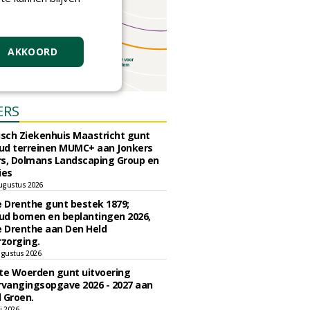
AKKOORD
ERS
sch Ziekenhuis Maastricht gunt
ud terreinen MUMC+ aan Jonkers
rs, Dolmans Landscaping Group en
ies
ugustus 2026
e Drenthe gunt bestek 1879;
ud bomen en beplantingen 2026,
e Drenthe aan Den Held
zorging.
gustus 2026
e Woerden gunt uitvoering
vangingsopgave 2026 - 2027 aan
 Groen.
li 2026