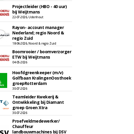
Projectleider (HBO - 40 uur)
bij Weijtmans
22-07-2026, Udenhout
Rayon- account manager
Nederland; regio Noord &
regio Zuid
18-06-2026, Noord & regio Zuid
Boomrooier / boomverzorger
ETW bij Weijtmans
04-05-2026
Hoofdgreenkeeper (m/v)
Golfbaan KralingenOosthoek
groepRotterdam
30-07-2026
Teamleider Kwekerij &
Ontwikkeling bij Diamant
groep Groen Xtra
30-07-2026
Proefveldmedewerker/
Chauffeur
landbouwmachines bij DSV