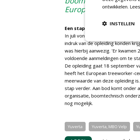
boomtechnisch adviseu
ontwikkelen.
Lees
Europese examen ET
INSTELLEN
Een stap verder
In juli vond er een informatieavon
indruk van de opleiding konden kri
was hierbij aanwezig. 'Er kwamen 2
voldoende aanmeldingen om te sta
De opleiding gaat 18 september va
heeft het European treeworker-certi
meerwaarde van deze opleiding is.
stap verder. Aan bod komt onder 
organisatie, boomtechnisch onderzo
nog mogelijk.
Yuverta
Yuverta, MBO Velp
Y