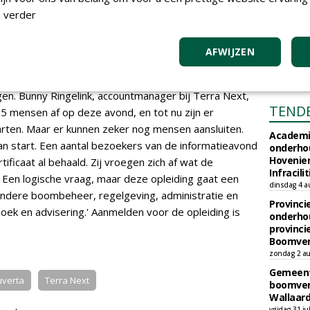
r en is hij klaar voor het
 verder
T
AFWIJZEN
d plaats waarop (toekomstige) cursisten alvast een
jgen. Bunny Ringelink, accountmanager bij Terra Next,
TEND
5 mensen af op deze avond, en tot nu zijn er
rten. Maar er kunnen zeker nog mensen aansluiten.
Academi
n start. Een aantal bezoekers van de informatieavond
onderho
Hovenie
ficaat al behaald. Zij vroegen zich af wat de
Infracilit
 Een logische vraag, maar deze opleiding gaat een
dinsdag 4 a
andere boombeheer, regelgeving, administratie en
Provinci
ek en advisering.' Aanmelden voor de opleiding is
onderho
provinci
Boomver
zondag 2 au
Gemeent
uverta
Terra Next
boomver
Wallaard
vrijdag 31 ju