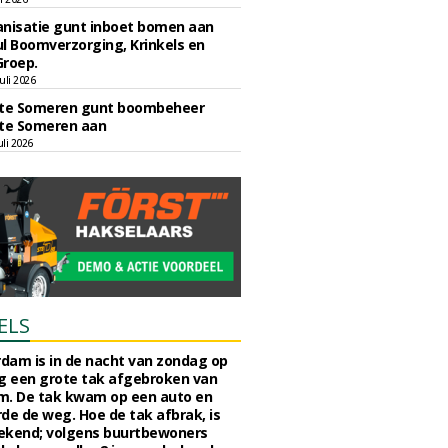
nisatie gunt inboet bomen aan
l Boomverzorging, Krinkels en
Groep.
uli 2026
e Someren gunt boombeheer
e Someren aan
li 2026
ELS
rdam is in de nacht van zondag op
 een grote tak afgebroken van
m. De tak kwam op een auto en
de de weg. Hoe de tak afbrak, is
ekend; volgens buurtbewoners