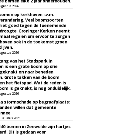
e bomen elke 2 jaar onderhouden.
ugustus 2026
bomen op kerkhoven i.v.m.
verandering. Veel boomsoorten
niet goed tegen de toenemende
 droogte. Groninger Kerken neemt
maatregelen om ervoor te zorgen
hoven ook in de toekomst groen
lijven.
ugustus 2026
ngang van het Stadspark in
n is een grote boom op drie
 geknakt en naar beneden
. Grote takken van de boom
en het fietspad. Wat de reden is
oom is geknakt, is nog onduidelijk.
ugustus 2026
na stormschade op begraafplaats:
anden willen dat gemeente
onnee
augustus 2026
140 bomen in Zeewolde zijn hartjes
erd. Dit is gedaan voor