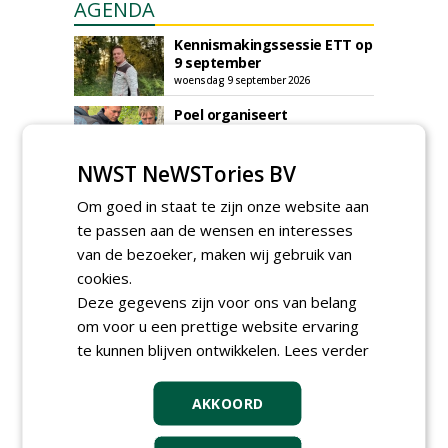
AGENDA
Kennismakingssessie ETT op
9 september
woensdag 9 september 2026
Poel organiseert
Boomverzorgersdag voor
boomprofessionals
NWST NeWSTories BV
vrijdag 9 oktober 2026
Event: De stad van de
Om goed in staat te zijn onze website aan
toekomst begint in de
te passen aan de wensen en interesses
openbare ruimte
donderdag 5 november 2026
van de bezoeker, maken wij gebruik van
cookies.
Deze gegevens zijn voor ons van belang
om voor u een prettige website ervaring
te kunnen blijven ontwikkelen.
Lees verder
AKKOORD