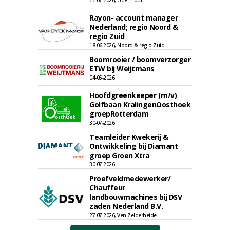
22-07-2026, Udenhout
Rayon- account manager
Nederland; regio Noord &
regio Zuid
18-06-2026, Noord & regio Zuid
Boomrooier / boomverzorger
ETW bij Weijtmans
04-05-2026
Hoofdgreenkeeper (m/v)
Golfbaan KralingenOosthoek
groepRotterdam
30-07-2026
Teamleider Kwekerij &
Ontwikkeling bij Diamant
groep Groen Xtra
30-07-2026
Proefveldmedewerker/
Chauffeur
landbouwmachines bij DSV
zaden Nederland B.V.
27-07-2026, Ven-Zelderheide