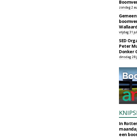
Boomver
zondag 2 au
Gemeent
boomver
Wallaard
vrijdag 31 ju
SED Orga
Peter Mu
Donker 
dinsdag 28 j
KNIPS
In Rotte
maandag
een boo