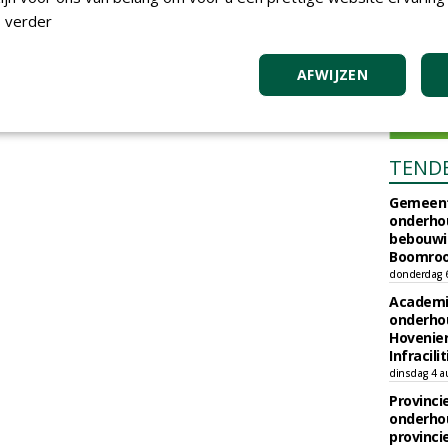
 verder
AFWIJZEN
TEND
Gemeent
onderhou
bebouwi
Boomrooi
donderdag 
Academi
onderho
Hovenie
Infracilit
dinsdag 4 a
Provinci
onderho
provinci