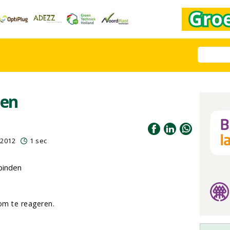
oen
 2012
1 sec
binden
m te reageren.