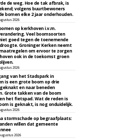
de de weg. Hoe de tak afbrak, is
ekend; volgens buurtbewoners
e bomen elke 2 jaar onderhouden.
ugustus 2026
bomen op kerkhoven i.v.m.
verandering. Veel boomsoorten
niet goed tegen de toenemende
 droogte. Groninger Kerken neemt
maatregelen om ervoor te zorgen
hoven ook in de toekomst groen
lijven.
ugustus 2026
ngang van het Stadspark in
n is een grote boom op drie
 geknakt en naar beneden
. Grote takken van de boom
en het fietspad. Wat de reden is
oom is geknakt, is nog onduidelijk.
ugustus 2026
na stormschade op begraafplaats:
anden willen dat gemeente
onnee
augustus 2026