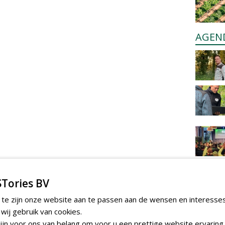
AGEN
Tories BV
 te zijn onze website aan te passen aan de wensen en interesse
ij gebruik van cookies.
jn voor ons van belang om voor u een prettige website ervaring 