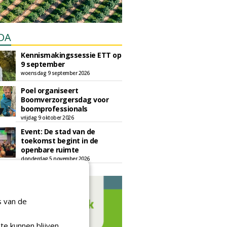
DA
Kennismakingssessie ETT op
9 september
woensdag 9 september 2026
Poel organiseert
Boomverzorgersdag voor
boomprofessionals
vrijdag 9 oktober 2026
Event: De stad van de
toekomst begint in de
openbare ruimte
donderdag 5 november 2026
s van de
te kunnen blijven