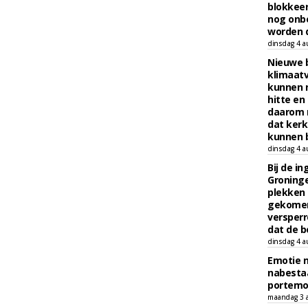
blokkeer
nog onb
worden d
dinsdag 4 a
Nieuwe 
klimaat
kunnen 
hitte en
daarom 
dat kerk
kunnen b
dinsdag 4 a
Bij de i
Groninge
plekken
gekomen
versperr
dat de b
dinsdag 4 a
Emotie 
nabesta
portem
maandag 3 