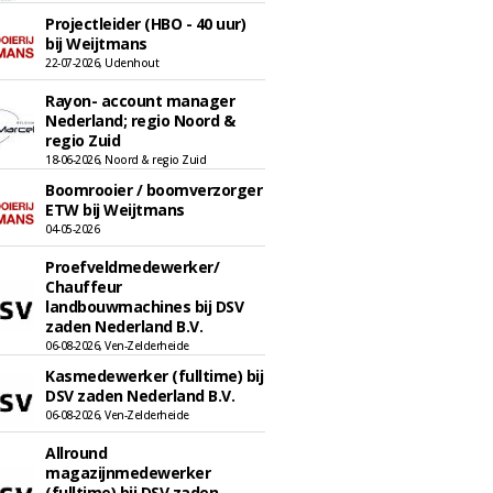
Projectleider (HBO - 40 uur)
bij Weijtmans
22-07-2026, Udenhout
Rayon- account manager
Nederland; regio Noord &
regio Zuid
18-06-2026, Noord & regio Zuid
Boomrooier / boomverzorger
ETW bij Weijtmans
04-05-2026
Proefveldmedewerker/
Chauffeur
landbouwmachines bij DSV
zaden Nederland B.V.
06-08-2026, Ven-Zelderheide
Kasmedewerker (fulltime) bij
DSV zaden Nederland B.V.
06-08-2026, Ven-Zelderheide
Allround
magazijnmedewerker
(fulltime) bij DSV zaden