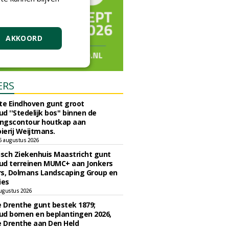
AKKOORD
ERS
e Eindhoven gunt groot
d ''Stedelijk bos'' binnen de
ngscontour houtkap aan
erij Weijtmans.
6 augustus 2026
sch Ziekenhuis Maastricht gunt
ud terreinen MUMC+ aan Jonkers
rs, Dolmans Landscaping Group en
ies
ugustus 2026
e Drenthe gunt bestek 1879;
ud bomen en beplantingen 2026,
e Drenthe aan Den Held