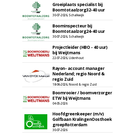
Groeiplaats specialist bij
Boomtotaalzorg32-40 uur
30-07-2026, Schalkwijk
Boominspecteur bij
Boomtotaalzorg24-40 uur
30-07-2026, Schalkwijk
Projectleider (HBO - 40 uur)
bij Weijtmans
22-07-2026, Udenhout
Rayon- account manager
Nederland; regio Noord &
regio Zuid
18-06-2026, Noord & regio Zuid
Boomrooier / boomverzorger
ETW bij Weijtmans
04-05-2026
Hoofdgreenkeeper (m/v)
Golfbaan KralingenOosthoek
groepRotterdam
30-07-2026