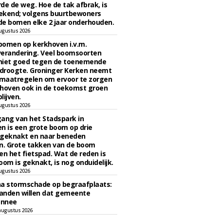
de de weg. Hoe de tak afbrak, is
ekend; volgens buurtbewoners
e bomen elke 2 jaar onderhouden.
ugustus 2026
bomen op kerkhoven i.v.m.
verandering. Veel boomsoorten
niet goed tegen de toenemende
 droogte. Groninger Kerken neemt
maatregelen om ervoor te zorgen
hoven ook in de toekomst groen
lijven.
ugustus 2026
ngang van het Stadspark in
n is een grote boom op drie
 geknakt en naar beneden
. Grote takken van de boom
en het fietspad. Wat de reden is
oom is geknakt, is nog onduidelijk.
ugustus 2026
na stormschade op begraafplaats:
anden willen dat gemeente
onnee
augustus 2026