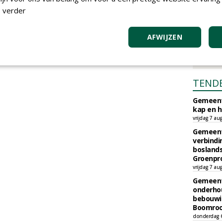
 verder
AFWIJZEN
TEND
Gemeent
kap en h
vrijdag 7 au
Gemeent
verbind
boslands
Groenpr
vrijdag 7 au
Gemeent
onderhou
bebouwi
Boomrooi
donderdag 