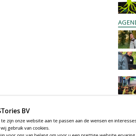
AGEN
Tories BV
 te zijn onze website aan te passen aan de wensen en interesse
ij gebruik van cookies.
jn voor ons van belang om voor u een prettige website ervaring 