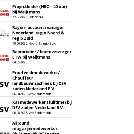
Projectleider (HBO - 40 uur)
bij Weijtmans
22-07-2026, Udenhout
Rayon- account manager
Nederland; regio Noord &
regio Zuid
18-06-2026, Noord & regio Zuid
Boomrooier / boomverzorger
ETW bij Weijtmans
04-05-2026
Proefveldmedewerker/
Chauffeur
landbouwmachines bij DSV
zaden Nederland B.V.
06-08-2026, Ven-Zelderheide
Kasmedewerker (fulltime) bij
DSV zaden Nederland B.V.
06-08-2026, Ven-Zelderheide
Allround
magazijnmedewerker
(fulltime) bij DSV zaden