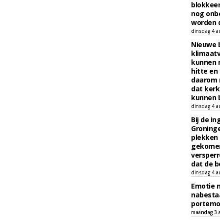
blokkeer
nog onb
worden d
dinsdag 4 a
Nieuwe 
klimaat
kunnen 
hitte en
daarom 
dat kerk
kunnen b
dinsdag 4 a
Bij de i
Groninge
plekken
gekomen
versperr
dat de b
dinsdag 4 a
Emotie 
nabesta
portem
maandag 3 