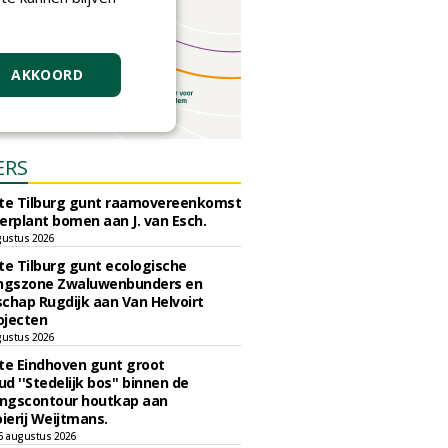
AKKOORD
ERS
e Tilburg gunt raamovereenkomst
erplant bomen aan J. van Esch.
gustus 2026
e Tilburg gunt ecologische
ingszone Zwaluwenbunders en
chap Rugdijk aan Van Helvoirt
ojecten
gustus 2026
e Eindhoven gunt groot
d ''Stedelijk bos'' binnen de
ngscontour houtkap aan
erij Weijtmans.
6 augustus 2026