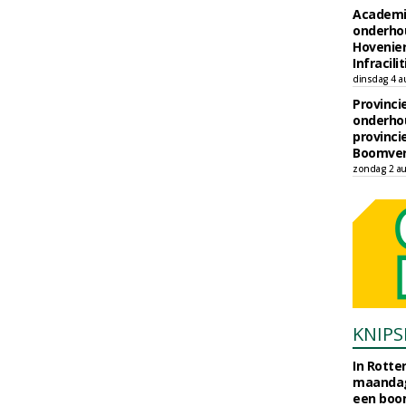
Academi
onderho
Hovenie
Infracilit
dinsdag 4 a
Provinci
onderho
provinci
Boomver
zondag 2 au
KNIPS
In Rotte
maandag
een boo