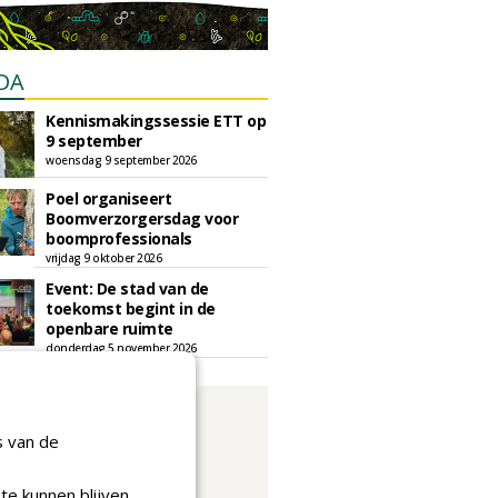
DA
Kennismakingssessie ETT op
9 september
woensdag 9 september 2026
Poel organiseert
Boomverzorgersdag voor
boomprofessionals
vrijdag 9 oktober 2026
Event: De stad van de
toekomst begint in de
openbare ruimte
donderdag 5 november 2026
s van de
te kunnen blijven