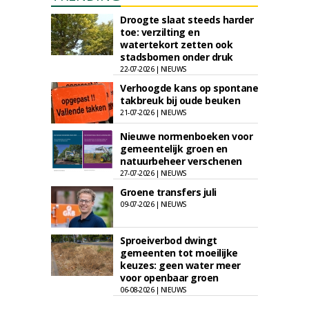
Droogte slaat steeds harder
toe: verzilting en
watertekort zetten ook
stadsbomen onder druk
22-07-2026 | NIEUWS
Verhoogde kans op spontane
takbreuk bij oude beuken
21-07-2026 | NIEUWS
Nieuwe normenboeken voor
gemeentelijk groen en
natuurbeheer verschenen
27-07-2026 | NIEUWS
Groene transfers juli
09-07-2026 | NIEUWS
Sproeiverbod dwingt
gemeenten tot moeilijke
keuzes: geen water meer
voor openbaar groen
06-08-2026 | NIEUWS