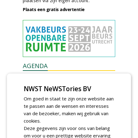
plaatsen via zijn eigen account.
Plaats een gratis advertentie
AGENDA
Kennismakingssessie ETT op
9 september
NWST NeWSTories BV
woensdag 9 september 2026
Poel organiseert
Om goed in staat te zijn onze website aan
Boomverzorgersdag voor
te passen aan de wensen en interesses
boomprofessionals
van de bezoeker, maken wij gebruik van
vrijdag 9 oktober 2026
cookies.
Event: De stad van de
Deze gegevens zijn voor ons van belang
toekomst begint in de
openbare ruimte
om voor u een prettige website ervaring