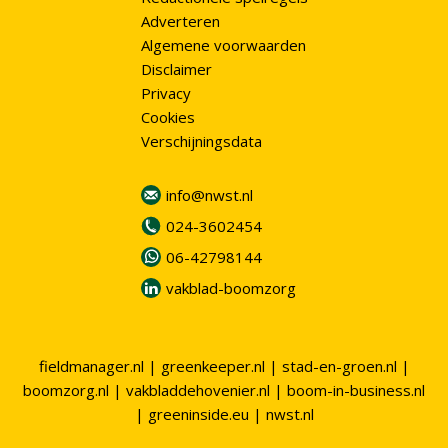
Adverteren
Algemene voorwaarden
Disclaimer
Privacy
Cookies
Verschijningsdata
info@nwst.nl
024-3602454
06-42798144
vakblad-boomzorg
fieldmanager.nl
|
greenkeeper.nl
|
stad-en-groen.nl
|
boomzorg.nl
|
vakbladdehovenier.nl
|
boom-in-business.nl
|
greeninside.eu
|
nwst.nl