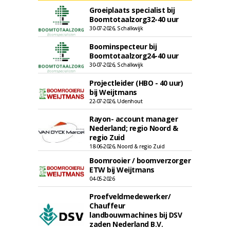
Groeiplaats specialist bij
Boomtotaalzorg32-40 uur
30-07-2026, Schalkwijk
Boominspecteur bij
Boomtotaalzorg24-40 uur
30-07-2026, Schalkwijk
Projectleider (HBO - 40 uur)
bij Weijtmans
22-07-2026, Udenhout
Rayon- account manager
Nederland; regio Noord &
regio Zuid
18-06-2026, Noord & regio Zuid
Boomrooier / boomverzorger
ETW bij Weijtmans
04-05-2026
Proefveldmedewerker/
Chauffeur
landbouwmachines bij DSV
zaden Nederland B.V.