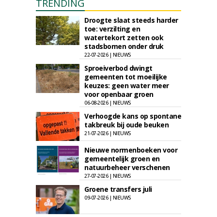
TRENDING
Droogte slaat steeds harder
toe: verzilting en
watertekort zetten ook
stadsbomen onder druk
22-07-2026 | NIEUWS
Sproeiverbod dwingt
gemeenten tot moeilijke
keuzes: geen water meer
voor openbaar groen
06-08-2026 | NIEUWS
Verhoogde kans op spontane
takbreuk bij oude beuken
21-07-2026 | NIEUWS
Nieuwe normenboeken voor
gemeentelijk groen en
natuurbeheer verschenen
27-07-2026 | NIEUWS
Groene transfers juli
09-07-2026 | NIEUWS