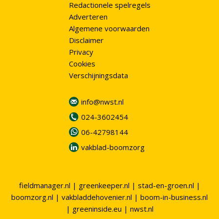
Redactionele spelregels
Adverteren
Algemene voorwaarden
Disclaimer
Privacy
Cookies
Verschijningsdata
info@nwst.nl
024-3602454
06-42798144
vakblad-boomzorg
fieldmanager.nl
|
greenkeeper.nl
|
stad-en-groen.nl
|
boomzorg.nl
|
vakbladdehovenier.nl
|
boom-in-business.nl
|
greeninside.eu
|
nwst.nl