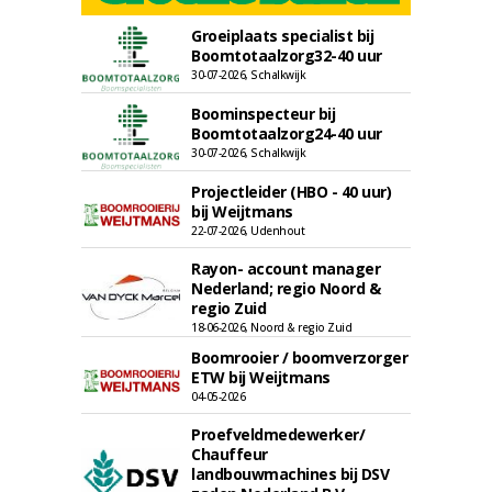
Groeiplaats specialist bij
Boomtotaalzorg32-40 uur
30-07-2026, Schalkwijk
Boominspecteur bij
Boomtotaalzorg24-40 uur
30-07-2026, Schalkwijk
Projectleider (HBO - 40 uur)
bij Weijtmans
22-07-2026, Udenhout
Rayon- account manager
Nederland; regio Noord &
regio Zuid
18-06-2026, Noord & regio Zuid
Boomrooier / boomverzorger
ETW bij Weijtmans
04-05-2026
Proefveldmedewerker/
Chauffeur
landbouwmachines bij DSV