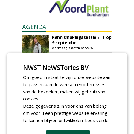
AGENDA
Kennismakingssessie ETT op
9 september
woensdag 9 september 2026
Poel organiseert
Boomverzorgersdag voor
NWST NeWSTories BV
boomprofessionals
vrijdag 9 oktober 2026
Om goed in staat te zijn onze website aan
Event: De stad van de
te passen aan de wensen en interesses
toekomst begint in de
van de bezoeker, maken wij gebruik van
openbare ruimte
cookies.
donderdag 5 november 2026
Deze gegevens zijn voor ons van belang
om voor u een prettige website ervaring
te kunnen blijven ontwikkelen.
Lees verder