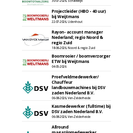
30-07-2026, Schalkwijk
Projectleider (HBO - 40 uur)
bij Weijtmans
22-07-2026, Udenhout
Rayon- account manager
Nederland; regio Noord &
regio Zuid
18-06-2026, Noord & regio Zuid
Boomrooier / boomverzorger
ETW bij Weijtmans
04-05-2026
Proefveldmedewerker/
Chauffeur
landbouwmachines bij DSV
zaden Nederland B.V.
06-08-2026, Ven-Zelderheide
Kasmedewerker (fulltime) bij
DSV zaden Nederland B.V.
06-08-2026, Ven-Zelderheide
Allround
magazijnmedewerker