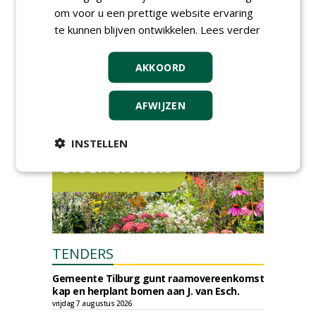
Event: De stad van de
om voor u een prettige website ervaring
toekomst begint in de
openbare ruimte
te kunnen blijven ontwikkelen.
Lees verder
donderdag 5 november 2026
AKKOORD
AFWIJZEN
INSTELLEN
TENDERS
Gemeente Tilburg gunt raamovereenkomst
kap en herplant bomen aan J. van Esch.
vrijdag 7 augustus 2026