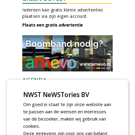
Iedereen kan gratis kleine advertenties
plaatsen via zijn eigen account.
Plaats een gratis advertentie
AGENDA
Kennismakingssessie ETT op
NWST NeWSTories BV
9 september
woensdag 9 september 2026
Om goed in staat te zijn onze website aan
te passen aan de wensen en interesses
Poel organiseert
Boomverzorgersdag voor
van de bezoeker, maken wij gebruik van
boomprofessionals
cookies.
vrijdag 9 oktober 2026
Deze gegevens zijn voor ons van belang