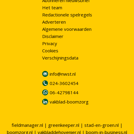
Abonneren nieuwsbrief
Het team
Redactionele spelregels
Adverteren
Algemene voorwaarden
Disclaimer
Privacy
Cookies
Verschijningsdata
info@nwst.nl
024-3602454
06-42798144
vakblad-boomzorg
fieldmanager.nl
|
greenkeeper.nl
|
stad-en-groen.nl
|
boomzorg.nl
|
vakbladdehovenier.nl
|
boom-in-business.nl