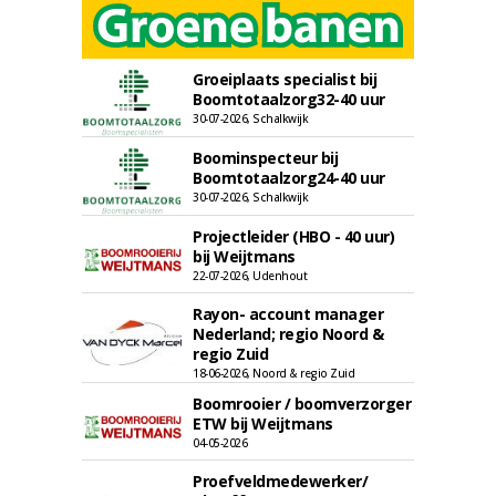
Groeiplaats specialist bij
Boomtotaalzorg32-40 uur
30-07-2026, Schalkwijk
Boominspecteur bij
Boomtotaalzorg24-40 uur
30-07-2026, Schalkwijk
Projectleider (HBO - 40 uur)
bij Weijtmans
22-07-2026, Udenhout
Rayon- account manager
Nederland; regio Noord &
regio Zuid
18-06-2026, Noord & regio Zuid
Boomrooier / boomverzorger
ETW bij Weijtmans
04-05-2026
Proefveldmedewerker/