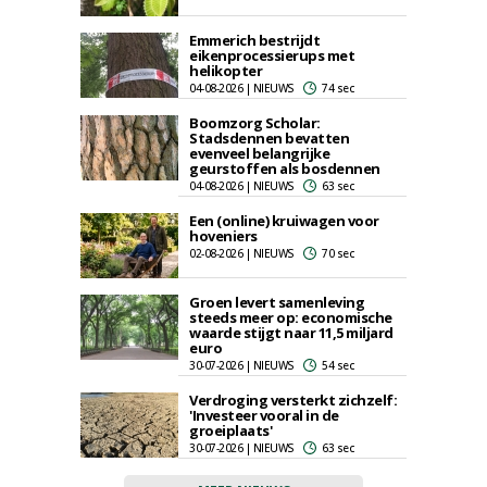
Emmerich bestrijdt
eikenprocessierups met
helikopter
04-08-2026 | NIEUWS
74 sec
Boomzorg Scholar:
Stadsdennen bevatten
evenveel belangrijke
geurstoffen als bosdennen
04-08-2026 | NIEUWS
63 sec
Een (online) kruiwagen voor
hoveniers
02-08-2026 | NIEUWS
70 sec
Groen levert samenleving
steeds meer op: economische
waarde stijgt naar 11,5 miljard
euro
30-07-2026 | NIEUWS
54 sec
Verdroging versterkt zichzelf:
'Investeer vooral in de
groeiplaats'
30-07-2026 | NIEUWS
63 sec