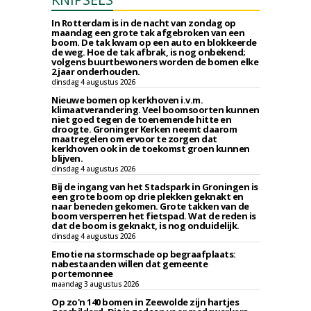
In Rotterdam is in de nacht van zondag op
maandag een grote tak afgebroken van een
boom. De tak kwam op een auto en blokkeerde
de weg. Hoe de tak afbrak, is nog onbekend;
volgens buurtbewoners worden de bomen elke
2 jaar onderhouden.
dinsdag 4 augustus 2026
Nieuwe bomen op kerkhoven i.v.m.
klimaatverandering. Veel boomsoorten kunnen
niet goed tegen de toenemende hitte en
droogte. Groninger Kerken neemt daarom
maatregelen om ervoor te zorgen dat
kerkhoven ook in de toekomst groen kunnen
blijven.
dinsdag 4 augustus 2026
Bij de ingang van het Stadspark in Groningen is
een grote boom op drie plekken geknakt en
naar beneden gekomen. Grote takken van de
boom versperren het fietspad. Wat de reden is
dat de boom is geknakt, is nog onduidelijk.
dinsdag 4 augustus 2026
Emotie na stormschade op begraafplaats:
nabestaanden willen dat gemeente
portemonnee
maandag 3 augustus 2026
Op zo'n 140 bomen in Zeewolde zijn hartjes