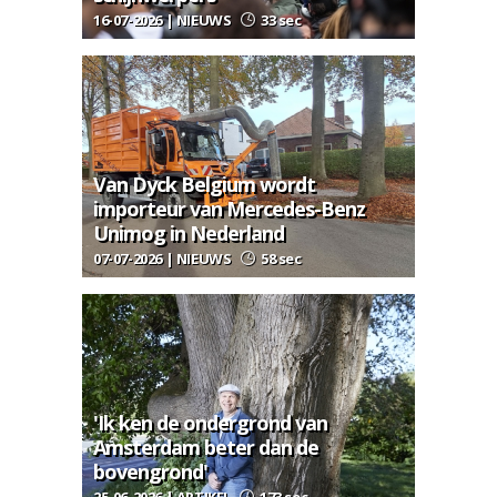
16-07-2026 | NIEUWS
33 sec
Van Dyck Belgium wordt
importeur van Mercedes-Benz
Unimog in Nederland
07-07-2026 | NIEUWS
58 sec
'Ik ken de ondergrond van
Amsterdam beter dan de
bovengrond'