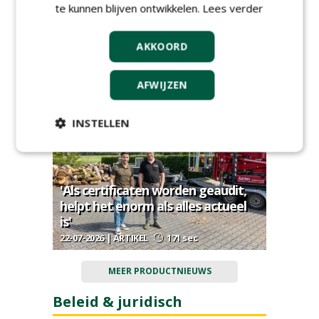
te kunnen blijven ontwikkelen.
Lees verder
AKKOORD
Ruimte voor ontwikkeling, oog
voor natuur
AFWIJZEN
30-07-2026 | ARTIKEL
96 sec
INSTELLEN
'Als certificaten worden geaudit,
helpt het enorm als alles actueel
is'
22-07-2026 | ARTIKEL
171 sec
MEER PRODUCTNIEUWS
Beleid & juridisch