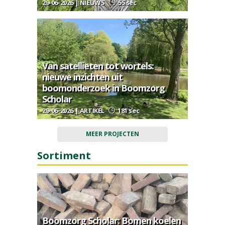
29-06-2026 | NIEUWS
55 sec
Van satellieten tot wortels:
nieuwe inzichten uit
boomonderzoek in Boomzorg
Scholar
29-06-2026 | ARTIKEL
181 sec
MEER PROJECTEN
Sortiment
Boomzorg Scholar: Bomen koelen