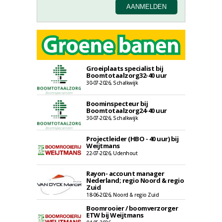
Groeiplaats specialist bij
Boomtotaalzorg32-40 uur
30-07-2026, Schalkwijk
Boominspecteur bij
Boomtotaalzorg24-40 uur
30-07-2026, Schalkwijk
Projectleider (HBO - 40 uur) bij
Weijtmans
22-07-2026, Udenhout
Rayon- account manager
Nederland; regio Noord & regio
Zuid
18-06-2026, Noord & regio Zuid
Boomrooier / boomverzorger
ETW bij Weijtmans