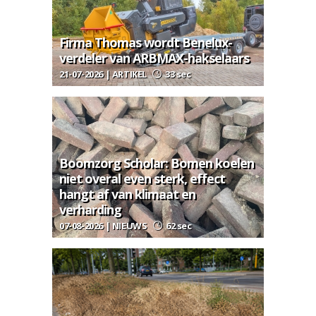
Firma Thomas wordt Benelux-
verdeler van ARBMAX-hakselaars
21-07-2026 | ARTIKEL
33 sec
Boomzorg Scholar: Bomen koelen
niet overal even sterk, effect
hangt af van klimaat en
verharding
07-08-2026 | NIEUWS
62 sec