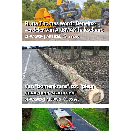
Firma Thomas wordt Benelux-
verdeler van ARBMAX-hakselaars
21-07-2026 | ARTIKEL
33 sec
Van "bomenkrans" tot "pleur-
maar-neer-stammen"
01-07-2026 | NIEUWS
35 sec