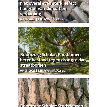
niet overal even sterk, effect
hangt af van klimaat en
verharding
07-08-2026 | NIEUWS
62 sec
Boomzorg Scholar: Parkbomen
beter bestand tegen droogte dan
straatbomen
06-08-2026 | NIEUWS
72 sec
Boomzorg Scholar: Stadsdennen