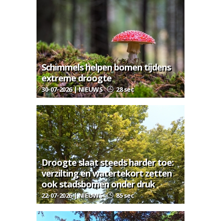
Schimmels helpen bomen tijdens
extreme droogte
30-07-2026 | NIEUWS
28 sec
Droogte slaat steeds harder toe:
verzilting en watertekort zetten
ook stadsbomen onder druk
22-07-2026 | NIEUWS
85 sec