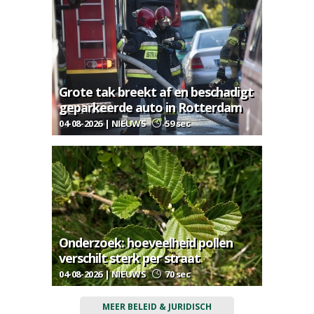
Grote tak breekt af en beschadigt
geparkeerde auto in Rotterdam
04-08-2026 | NIEUWS
59 sec
Onderzoek: hoeveelheid pollen
verschilt sterk per straat
04-08-2026 | NIEUWS
70 sec
MEER BELEID & JURIDISCH