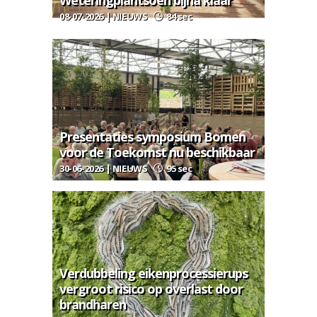
Weteringplantsoen bijna klaar
08-07-2026 | NIEUWS
84 sec
Presentaties symposium Bomen
voor de Toekomst nu beschikbaar
30-06-2026 | NIEUWS
95 sec
Verdubbeling eikenprocessierups
vergroot risico op overlast door
brandharen