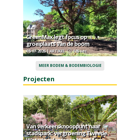
GreenMax legt focus op
groeiplaats van de boom
08-07-2026 | ARTIKEL
185 sec
MEER BODEM & BODEMBIOLOGIE
Projecten
Van verkeersknooppunt naar
stadspark: vergroening Tweede