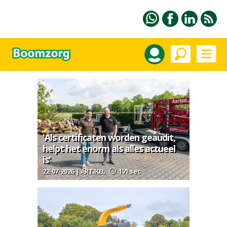
'Als certificaten worden geaudit,
helpt het enorm als alles actueel
is'
22-07-2026 | ARTIKEL
171 sec