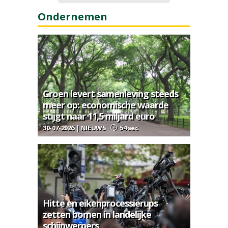
Ondernemen
Groen levert samenleving steeds
meer op: economische waarde
stijgt naar 11,5 miljard euro
30-07-2026 | NIEUWS
54 sec
Hitte en eikenprocessierups
zetten bomen in landelijke
schijnwerpers