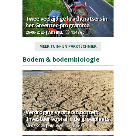
Twee veelzijdige krachtpatsers in
het Greentec-programma
26-06-2026 | ARTIKEL
134 sec
MEER TUIN- EN PARKTECHNIEK
Bodem & bodembiologie
Verdroging versterkt zichzelf:
'Investeer vooral in de groeiplaats'
30-07-2026 | NIEUWS
63 sec