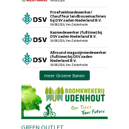
04-05-2026
Proefveldmedewerker/
Chauffeur landbouwmachines
bij DSV zaden Nederland B.V.
06-08-2026, Ven-Zelderheide
Kasmedewerker (fulltime) bij
DSV zaden Nederland B.V.
06-08-2026, Ven-Zelderheide
Allround magazijnmedewerker
(fulltime) bij DSV zaden
Nederland B.V.
06-08-2026, Ven Zelderheide
meer Groene Banen
GREEN OUTLET