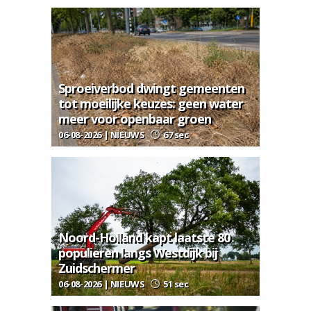
Sproeiverbod dwingt gemeenten
tot moeilijke keuzes: geen water
meer voor openbaar groen
06-08-2026 | NIEUWS
67 sec
Noord-Holland kapt laatste 80
populieren langs Westdijk bij
Zuidschermer
06-08-2026 | NIEUWS
51 sec