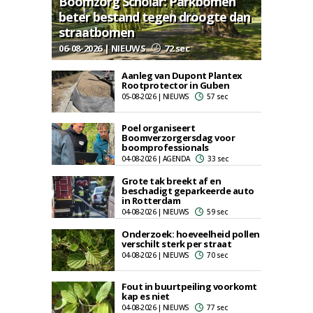
Boomzorg Scholar: Parkbomen
beter bestand tegen droogte dan
straatbomen
06-08-2026 | NIEUWS
72 sec
Aanleg van Dupont Plantex
Rootprotector in Guben
05-08-2026 | NIEUWS
57 sec
Poel organiseert
Boomverzorgersdag voor
boomprofessionals
04-08-2026 | AGENDA
33 sec
Grote tak breekt af en
beschadigt geparkeerde auto
in Rotterdam
04-08-2026 | NIEUWS
59 sec
Onderzoek: hoeveelheid pollen
verschilt sterk per straat
04-08-2026 | NIEUWS
70 sec
Fout in buurtpeiling voorkomt
kap es niet
04-08-2026 | NIEUWS
77 sec