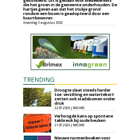
geschilderd. Dit is gedaan voor medewerkers
die het groen in de gemeente onderhouden. De
hartjes geven aan dat het stukje grond
rondom een boom is geadopteerd door een
buurtbewoner.
maandag 3 augustus 2026
TRENDING
Droogte slaat steeds harder
toe: verzilting en watertekort
zetten ook stadsbomen onder
druk
22-07-2026 | NIEUWS
Verhoogde kans op spontane
takbreuk bij oude beuken
21-07-2026 | NIEUWS
Nieuwe normenboeken voor