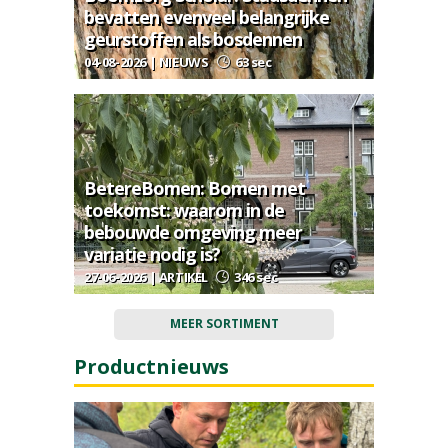
bevatten evenveel belangrijke
geurstoffen als bosdennen
04-08-2026 | NIEUWS
63 sec
BetereBomen: Bomen met
toekomst: waarom in de
bebouwde omgeving meer
variatie nodig is?
27-06-2026 | ARTIKEL
346 sec
MEER SORTIMENT
Productnieuws