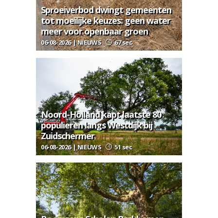
Sproeiverbod dwingt gemeenten
tot moeilijke keuzes: geen water
meer voor openbaar groen
06-08-2026 | NIEUWS
67 sec
Noord-Holland kapt laatste 80
populieren langs Westdijk bij
Zuidschermer
06-08-2026 | NIEUWS
51 sec